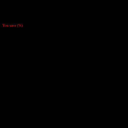
Papelillos
Papel Hornet Cherry 1 1/4
$
500
You save
(
%)