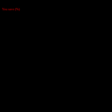
$
8.990
You save
(
%)