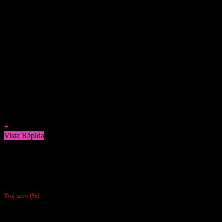
Agregar a Favoritos
+
Vista Rápida
Papelillos
Papel Gizeh Rojo 1 1/4 (Por mayor a 10 uds $400 c/u)
$
700
You save
(
%)