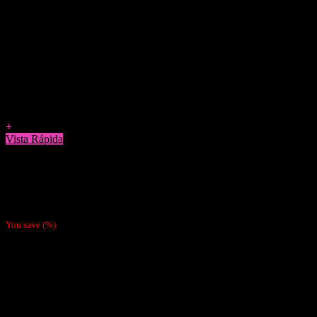
Agregar a Favoritos
+
Vista Rápida
Papelillos
Caja Papel Gizeh super fine 1 1/4 25 unidades
$
8.990
You save
(
%)