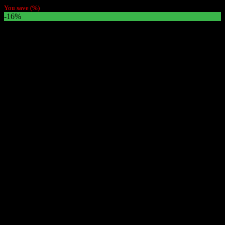
You save
(
%)
-16%