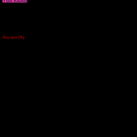
Vista Rápida
Papelillos
Papel Ocb Xpert 1 1/4
$
990
You save
(
%)