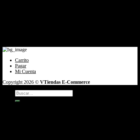
Tienda
Mi cuenta
Carrito
Finalizar compra
Pagar
Contacto
Santiago de Chile Email: ventas@tabaqueriatacoweed.cl
Carrito
Pagar
Mi Cuenta
Copyright 2026 ©
VTiendas E-Commerce
Buscar
por:
TABACO
Antojos
Vaper
CAFÉ DE GRANO
INCIENSO
Box y Regalos