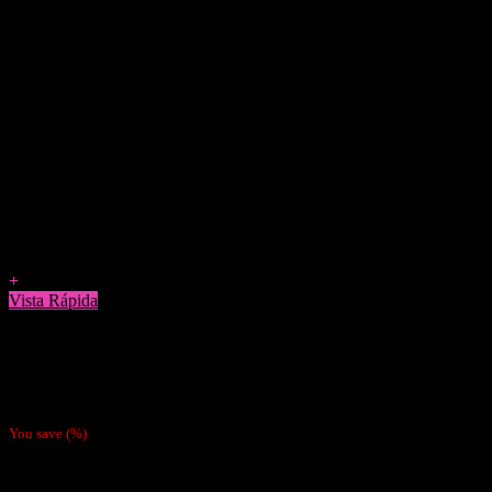
Agregar a Favoritos
+
Vista Rápida
Bandejas Para Enrolar
Bandeja Pequeña Para enrolar Rick and Morty
$
2.990
You save
(
%)