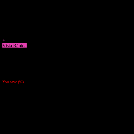
Agregar a Favoritos
+
Vista Rápida
Bandejas Para Enrolar
Bandeja Metálica Mix Mini
$
5.490
You save
(
%)
Nosotras
Nosotras
Nuestras Políticas
Como Pagar
Despachos
Contacto
Cliente