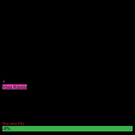
Agregar a Favoritos
+
Vista Rápida
Bandejas Para Enrolar
Bandeja Pequeña Para enrolar The Powerpuff Girls
$
2.990
You save
(
%)
-8%