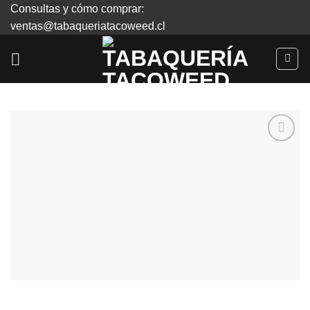
Skip
Consultas y cómo comprar:
to
ventas@tabaqueriatacoweed.cl
content
Agregar
a
Favoritos