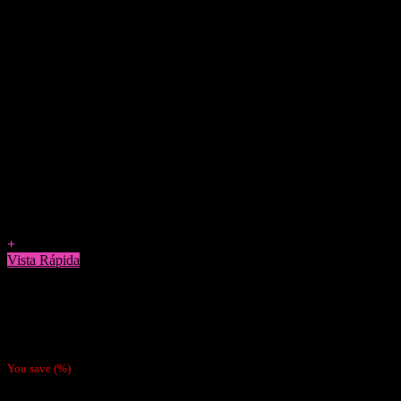
Agregar a Favoritos
+
Vista Rápida
Papelillos
Papel Gizeh Orgánico 1 1/4
$
700
You save
(
%)