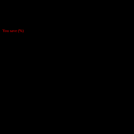
Papelillos
Caja Papel Gizeh Especial para Tabaco 1 1/4
$
9.490
You save
(
%)