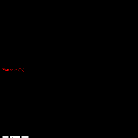
$
8.990
You save
(
%)
Papelillos Gizeh Brown 1 ¼
Papel Natural sin cloro
Caja de 25 libritos de 50 papelillos
Combustión lenta
Hay existencias