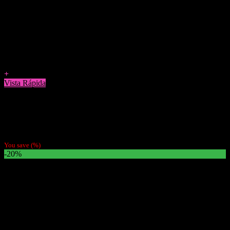
Agregar a Favoritos
+
Vista Rápida
Papelillos
Pack 4 Papeles Mantra Chocolate
$
3.800
You save
(
%)
-20%