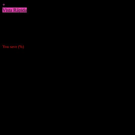
+
Vista Rápida
Papelillos
Pack 4 Papeles Mantra Vainilla
$
3.800
You save
(
%)