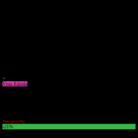
Agregar a Favoritos
+
Vista Rápida
Papelillos
Pack 5 Papeles Gizeh Pink 1 1/4
$
3.500
You save
(
%)
-21%