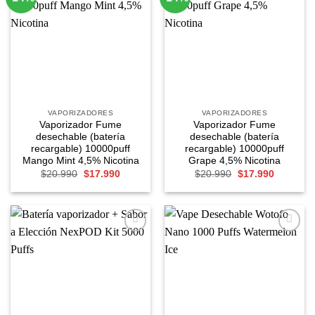
Agregar
Agregar
a
a
Favoritos
Favoritos
VAPORIZADORES
VAPORIZADORES
Vaporizador Fume
Vaporizador Fume
desechable (batería
desechable (batería
recargable) 10000puff
recargable) 10000puff
Mango Mint 4,5% Nicotina
Grape 4,5% Nicotina
El
El
El
El
$
20.990
$
17.990
$
20.990
$
17.990
precio
precio
precio
precio
original
actual
original
actual
era:
es:
era:
es:
$20.990.
$17.990.
$20.990.
$17.990.
Agregar
Agregar
a
a
Favoritos
Favoritos