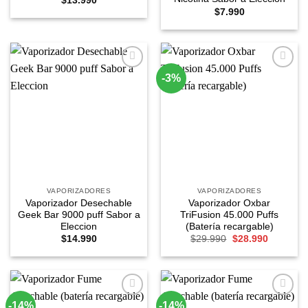
$
13.990
$
7.990
-3%
Agregar
Agregar
a
a
Favoritos
Favoritos
VAPORIZADORES
VAPORIZADORES
Vaporizador Desechable
Vaporizador Oxbar
Geek Bar 9000 puff Sabor a
TriFusion 45.000 Puffs
Eleccion
(Batería recargable)
El
El
$
14.990
$
29.990
$
28.990
precio
precio
original
actual
era:
es:
$29.990.
$28.990.
-14%
-14%