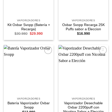
VAPORIZADORES
VAPORIZADORES
Kit Oxbar Svopp (Batería +
Oxbar Svopp Recarga 25K
Recarga)
Puffs sabor a Eleccion
El
El
$
30.980
$
29.990
$
16.990
precio
precio
original
actual
era:
es:
$30.980.
$29.990.
Agregar
Agregar
a
a
Favoritos
Favoritos
VAPORIZADORES
VAPORIZADORES
Batería Vaporizador Oxbar
Vaporizador Desechable
Svopp
Oxbar 2200puff con
Nicotina Sabor a Elección