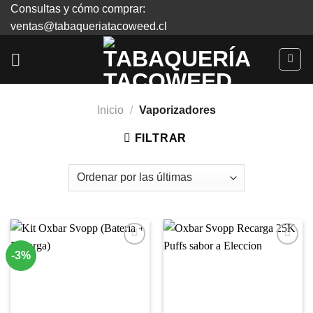
Skip
Consultas y cómo comprar:
to
ventas@tabaqueriatacoweed.cl
content
Inicio
/
Vaporizadores
FILTRAR
-3%
Agregar
Agregar
a
a
Favoritos
Favoritos