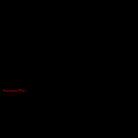
size
$
1.000
You save
(
%)
Papel Smoking Brown (No Blanqueado)
king size
combustión Lenta
33 Papelillos por cajita