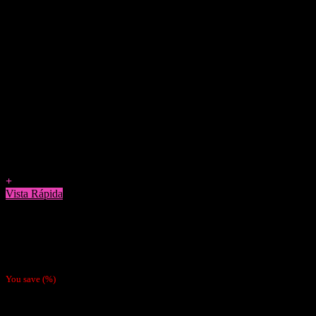
Agregar a Favoritos
+
Vista Rápida
Papelillos
Pack 4 Papeles Mantra Bubble Gum
$
3.800
You save
(
%)