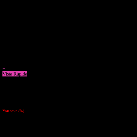
Agregar a Favoritos
+
Vista Rápida
Papelillos
Papel Ocb Cañamo 1 (corto)
$
700
You save
(
%)