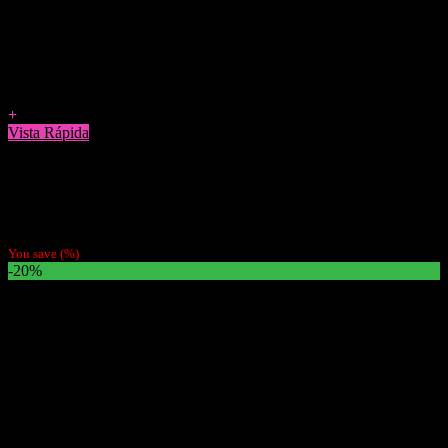
Agregar a Favoritos
+
Vista Rápida
Papelillos
Caja Papel Gizeh Brown 1 1/4 25 unidades
$
8.990
You save
(
%)
-20%