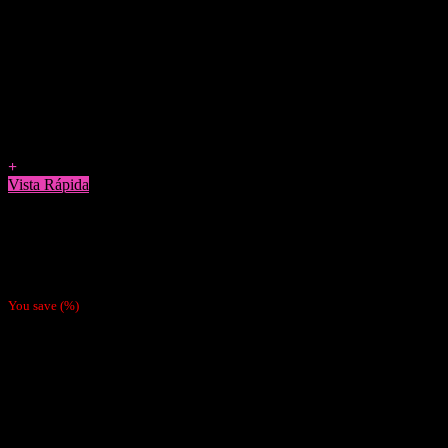
Agregar a Favoritos
+
Vista Rápida
Boquillas y Filtros
Papeles Raw + Tips Pre-enrolados VEGANO
$
1.990
You save
(
%)