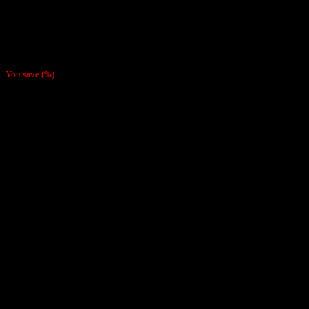
Papelillos
Caja Papel Gizeh Especial para Tabaco 1 1/4
$
9.490
You save
(
%)