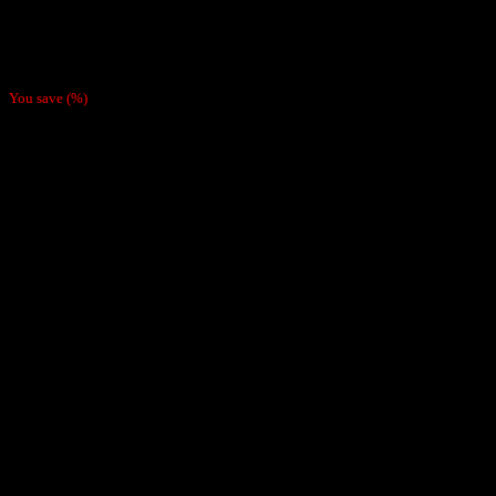
Papelillos
Pack 4 Papeles Mantra Strawberry
$
3.800
You save
(
%)