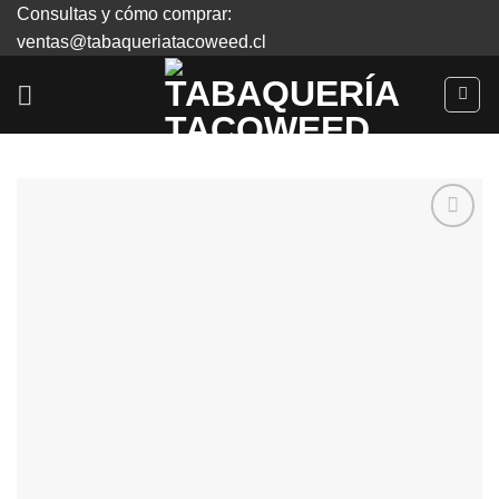
Skip
Consultas y cómo comprar:
to
ventas@tabaqueriatacoweed.cl
content
Agregar
a
Favoritos