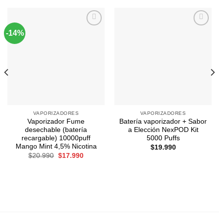
-14%
Agregar
Agregar
a
a
Favoritos
Favoritos
VAPORIZADORES
VAPORIZADORES
Vaporizador Fume
Batería vaporizador + Sabor
desechable (batería
a Elección NexPOD Kit
recargable) 10000puff
5000 Puffs
Mango Mint 4,5% Nicotina
$
19.990
El
El
$
20.990
$
17.990
precio
precio
original
actual
era:
es:
$20.990.
$17.990.