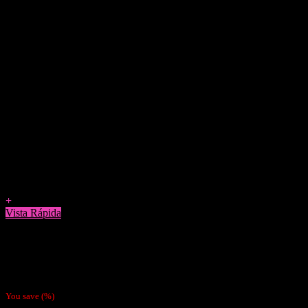
Agregar a Favoritos
+
Vista Rápida
Papelillos
Pack 4 Papeles Mantra Vainilla
$
3.800
You save
(
%)