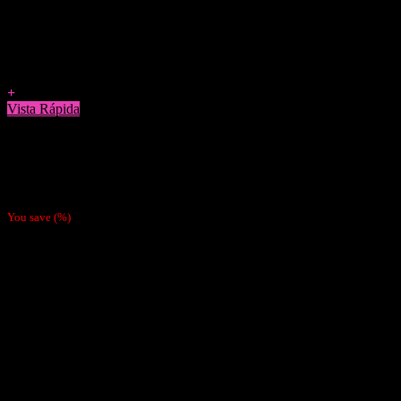
Agregar a Favoritos
+
Vista Rápida
Papelillos
Papel Gizeh Orgánico 1 1/4
$
700
You save
(
%)