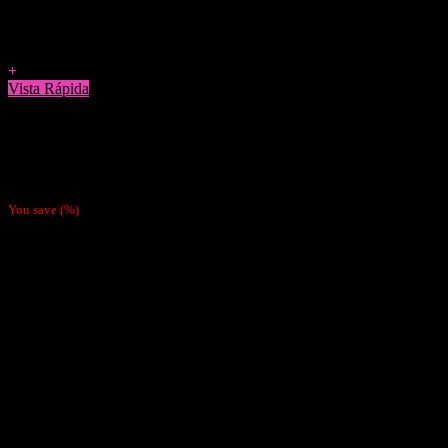
Agregar a Favoritos
+
Vista Rápida
Papelillos
Papel Hornet Cherry 1 1/4
$
500
You save
(
%)