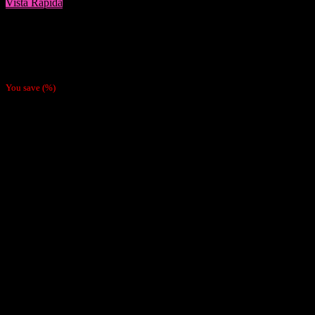
Vista Rápida
Papelillos
Pack 4 Papeles Mantra Strawberry
$
3.800
You save
(
%)