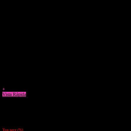
Agregar a Favoritos
+
Vista Rápida
Papelillos
Pack 4 Papeles Mantra Chocolate
$
3.800
You save
(
%)