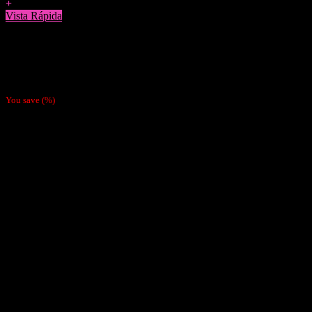
+
Vista Rápida
Papelillos
Papel Gizeh Verde Ultrafino 1 1/4 (Por mayor a 10 uds $400 c/u)
$
700
You save
(
%)