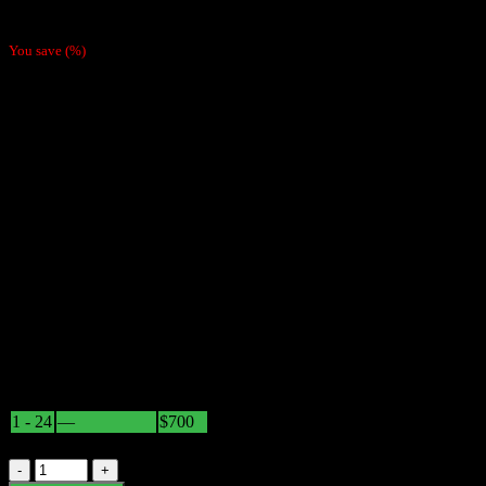
$
700
You save
(
%)
Librito Papel Para Enrolar
Cantidad: 50 unidades
Marca: OCB
Variedad: Cañamo
Tamaño : 1
Combustión: Lenta
Hay existencias
Descuentos por Volúmen
Cant.
Discount (%)
Precio
1 - 24
—
$
700
25+
15.71 %
$
590
Papel