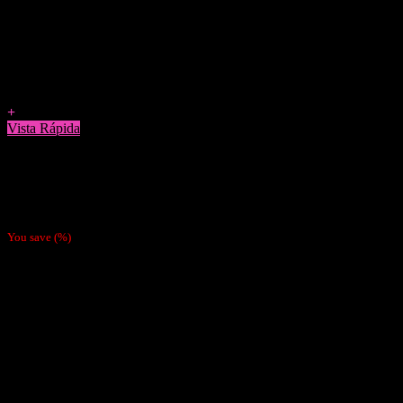
Agregar a Favoritos
+
Vista Rápida
Papelillos
Pack 5 Papeles Gizeh Pink 1 1/4
$
3.500
You save
(
%)