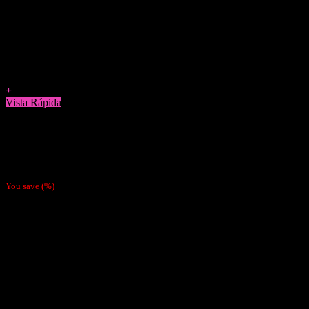
Agregar a Favoritos
+
Vista Rápida
Papelillos
Pack 4 Papeles Mantra Grape
$
3.800
You save
(
%)