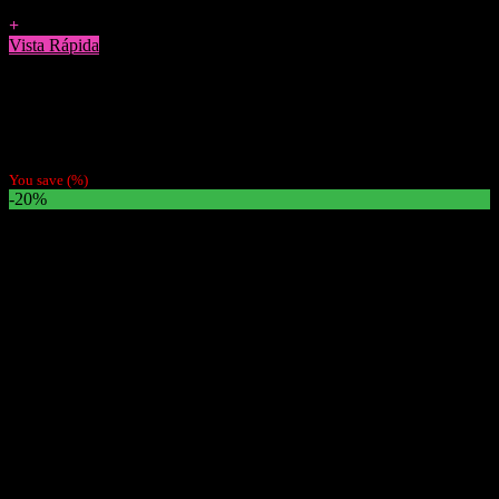
Agregar a Favoritos
+
Vista Rápida
Papelillos
Pack 5 Papeles Gizeh Pink 1 1/4
$
3.500
You save
(
%)
-20%