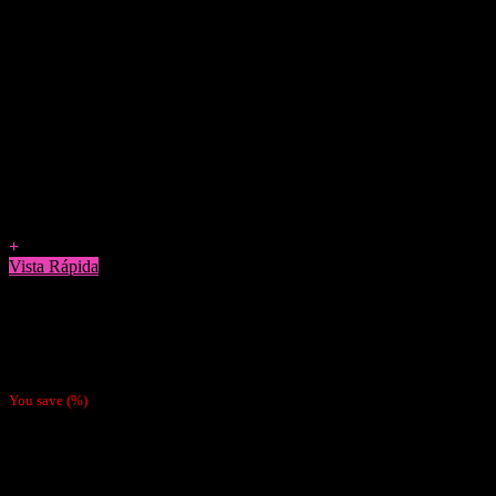
Agregar a Favoritos
+
Vista Rápida
Papelillos
Papel Ocb Negro de 1
$
700
You save
(
%)