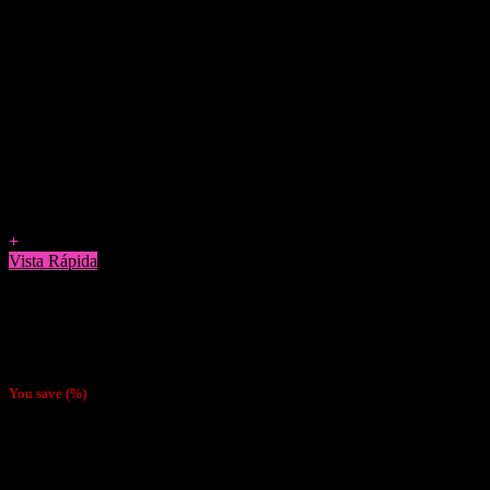
Agregar a Favoritos
+
Vista Rápida
Papelillos
Papel Redfield Pink
$
700
You save
(
%)