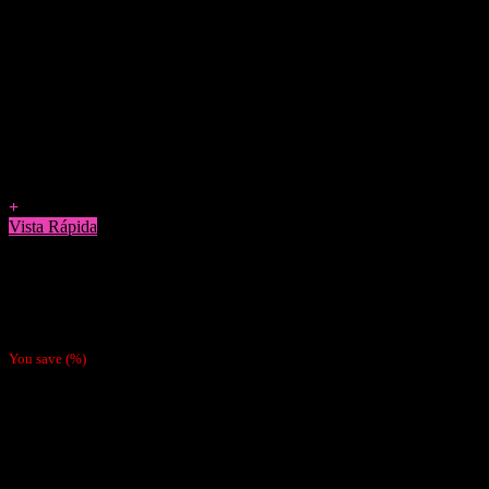
Agregar a Favoritos
+
Vista Rápida
Papelillos
Papel Ocb Xpert 1 1/4
$
990
You save
(
%)