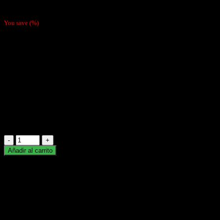
$
990
You save
(
%)
Librito Papel Para Enrolar
Cantidad: 50 unidades
Marca: OCB
Variedad: Cañamo
Combustión: Lenta
Hay existencias
Papel
Ocb
Añadir al carrito
Cañamo
Categoría:
Papelillos
Etiquetas:
ocb
,
papeles
,
papelillo
Marca:
ocb
1
1/4
Descripción
cantidad