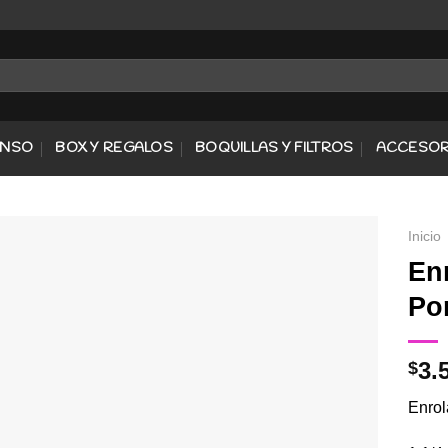
ENSO
BOX Y REGALOS
BOQUILLAS Y FILTROS
ACCESOR
Inicio
En
Po
Agregar
a
Favoritos
3.
$
Enrol