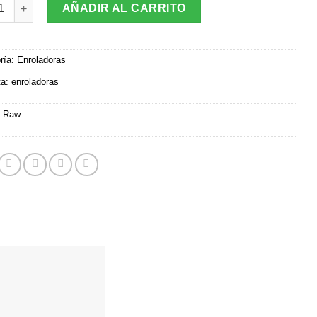
adora Raw 1 1/4 ($2500 Valor Por Mayor) cantidad
AÑADIR AL CARRITO
ría:
Enroladoras
ta:
enroladoras
:
Raw