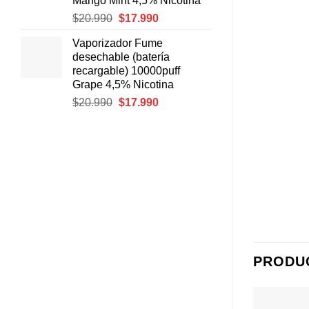
Mango Mint 4,5% Nicotina
El
El
$
20.990
$
17.990
precio
precio
Vaporizador Fume
original
actual
desechable (batería
era:
es:
recargable) 10000puff
$20.990.
$17.990.
Grape 4,5% Nicotina
El
El
$
20.990
$
17.990
precio
precio
original
actual
era:
es:
$20.990.
$17.990.
PRODU