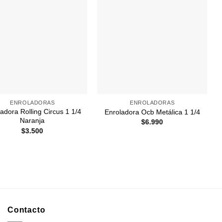
Agregar
Agregar
a
a
Favoritos
Favoritos
+
ENROLADORAS
ENROLADORAS
adora Rolling Circus 1 1/4
Enroladora Ocb Metálica 1 1/4
Naranja
$
6.990
$
3.500
Contacto