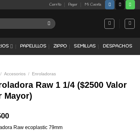
Carrito
Pagar
Mi Cuenta
IOS
PAPELILLOS
ZIPPO
SEMILLAS
DESPACHOS
/
Accesorios
/
Enroladoras
roladora Raw 1 1/4 ($2500 Valor
r Mayor)
500
adora Raw ecoplastic 79mm