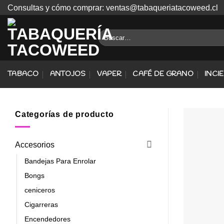
Skip
Consultas y cómo comprar: ventas@tabaqueriatacoweed.cl
to
content
Buscar
por:
TABACO
ANTOJOS
VAPER
CAFÉ DE GRANO
INCI
Categorías de producto
Accesorios
Bandejas Para Enrolar
Bongs
ceniceros
Cigarreras
Encendedores