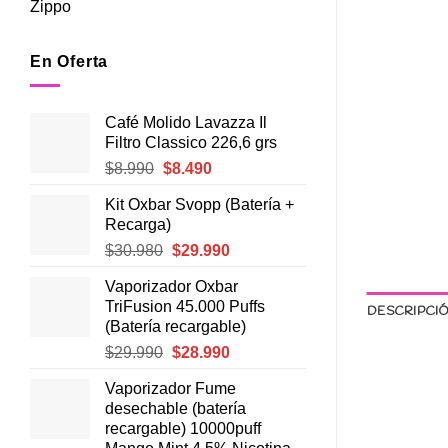
Zippo
En Oferta
Café Molido Lavazza Il
Filtro Classico 226,6 grs
El
El
$
8.990
$
8.490
precio
precio
Kit Oxbar Svopp (Batería +
original
actual
Recarga)
era:
es:
El
El
$
30.980
$
29.990
$8.990.
$8.490.
precio
precio
Vaporizador Oxbar
original
actual
TriFusion 45.000 Puffs
DESCRIPCI
era:
es:
(Batería recargable)
$30.980.
$29.990.
El
El
$
29.990
$
28.990
precio
precio
Vaporizador Fume
original
actual
desechable (batería
era:
es:
recargable) 10000puff
$29.990.
$28.990.