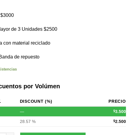
 $3000
ayor de 3 Unidades $2500
 con material reciclado
Banda de repuesto
istencias
cuentos por Volúmen
.
DISCOUNT (%)
PRECIO
—
$
3.500
28.57 %
$
2.500