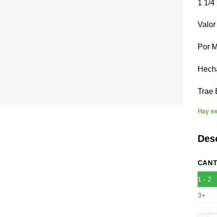
1 1/4
Valor
Por M
Hecha
Trae 
Hay ex
Des
CANT
1 - 2
3+