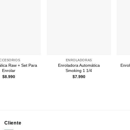
Agregar
Agregar
a
a
Favoritos
Favoritos
+
+
CCESORIOS
ENROLADORAS
álica Raw + Set Para
Enroladora Automática
Enrol
Enrolar
Smoking 1 1/4
$
8.990
$
7.990
Cliente