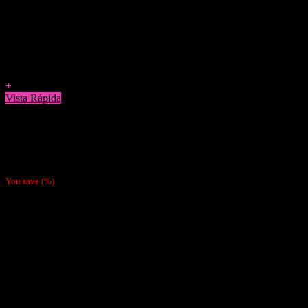
Agregar a Favoritos
+
Vista Rápida
Accesorios
Fichas Para Poker
$
6.990
You save
(
%)