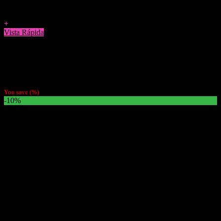
Agregar a Favoritos
+
Vista Rápida
Accesorios
Rejillas de Metalicas x3
$
1.000
You save
(
%)
-10%