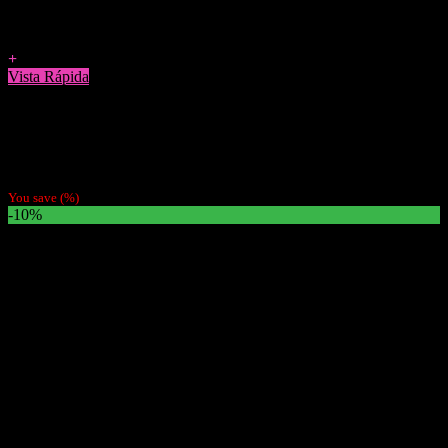
Agregar a Favoritos
+
Vista Rápida
Accesorios
Cenicero Portátil Raw
$
2.390
You save
(
%)
-10%