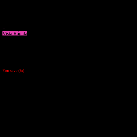
Agregar a Favoritos
+
Vista Rápida
Accesorios
Neutralizador de Olores JapiBong 100ML Aroma Pino – Eucalipto
$
7.990
You save
(
%)