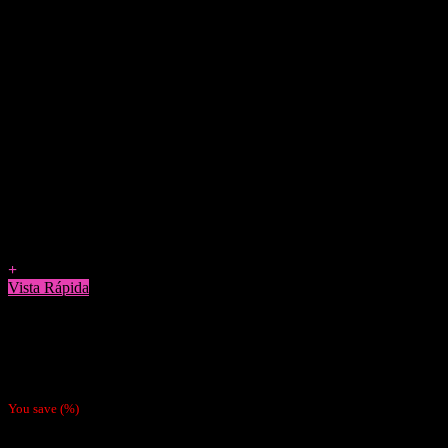
Agregar a Favoritos
+
Vista Rápida
Accesorios
Encendedor Ronson Mini Electronic Recargable
$
600
You save
(
%)