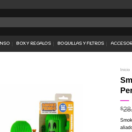
ENSO
BOX Y REGALOS
BOQUILLAS Y FILTROS
ACCESOR
Inicio
Sm
Pe
Agregar
a
Favoritos
28
$
Smoke
aliad