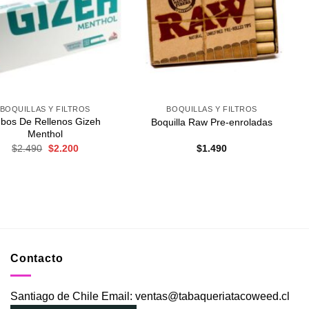
Agregar
Agregar
a
a
Favoritos
Favoritos
+
BOQUILLAS Y FILTROS
BOQUILLAS Y FILTROS
bos De Rellenos Gizeh
Boquilla Raw Pre-enroladas
Menthol
El
El
$
2.490
$
2.200
$
1.490
precio
precio
original
actual
era:
es:
$2.490.
$2.200.
Contacto
Santiago de Chile Email: ventas@tabaqueriatacoweed.cl