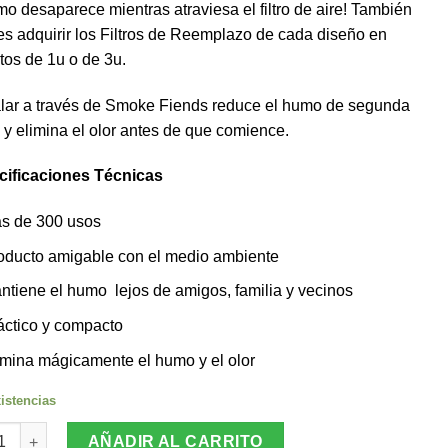
mo desaparece mientras atraviesa el filtro de aire! También
$28.990.
$25.990.
s adquirir los Filtros de Reemplazo de cada diseño en
tos de 1u o de 3u.
ar a través de Smoke Fiends reduce el humo de segunda
y elimina el olor antes de que comience.
cificaciones Técnicas
s de 300 usos
oducto amigable con el medio ambiente
ntiene el humo lejos de amigos, familia y vecinos
áctico y compacto
imina mágicamente el humo y el olor
istencias
 Fiends Filtro de Aire Personal Blaze The Cactus cantidad
AÑADIR AL CARRITO