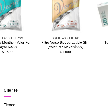
Agregar
Agregar
a
a
Favoritos
Favoritos
+
+
LLAS Y FILTROS
BOQUILLAS Y FILTROS
so Menthol (Valor Por
Filtro Verso Biodegradable Slim
Tu
ayor $990)
(Valor Por Mayor $990)
$
1.500
$
1.500
Cliente
Tienda