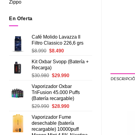
Zippo
En Oferta
Café Molido Lavazza Il
Filtro Classico 226,6 grs
El
El
$
8.990
$
8.490
precio
precio
Kit Oxbar Svopp (Batería +
original
actual
Recarga)
era:
es:
El
El
$
30.980
$
29.990
$8.990.
$8.490.
DESCRIPCI
precio
precio
Vaporizador Oxbar
original
actual
TriFusion 45.000 Puffs
era:
es:
(Batería recargable)
$30.980.
$29.990.
El
El
$
29.990
$
28.990
precio
precio
Vaporizador Fume
original
actual
desechable (batería
era:
es:
recargable) 10000puff
$29.990.
$28.990.