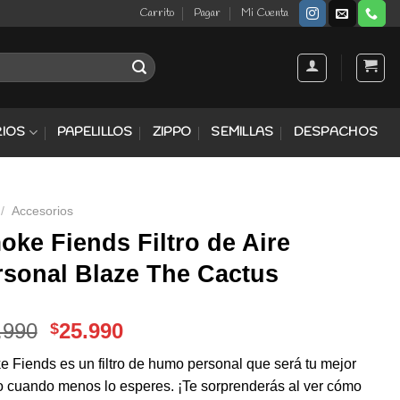
Carrito
Pagar
Mi Cuenta
IOS
PAPELILLOS
ZIPPO
SEMILLAS
DESPACHOS
/
Accesorios
oke Fiends Filtro de Aire
rsonal Blaze The Cactus
El
El
.990
25.990
$
precio
precio
 Fiends es un filtro de humo personal que será tu mejor
original
actual
o cuando menos lo esperes. ¡Te sorprenderás al ver cómo
era:
es: