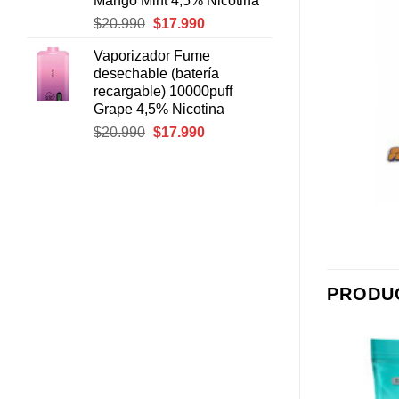
Mango Mint 4,5% Nicotina
El
El
$
20.990
$
17.990
precio
precio
Vaporizador Fume
original
actual
desechable (batería
era:
es:
recargable) 10000puff
$20.990.
$17.990.
Grape 4,5% Nicotina
El
El
$
20.990
$
17.990
precio
precio
original
actual
era:
es:
$20.990.
$17.990.
PRODU