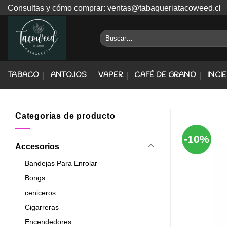
Skip
Consultas y cómo comprar: ventas@tabaqueriatacoweed.cl
to
content
Buscar
por:
TABACO
ANTOJOS
VAPER
CAFÉ DE GRANO
INCI
Categorías de producto
-10%
Accesorios
Bandejas Para Enrolar
Bongs
ceniceros
Cigarreras
Encendedores