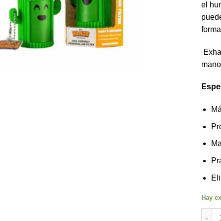
el hu
puede
forma
Exhal
mano 
Espe
Má
Pr
Ma
Pr
El
Hay ex
Smoke