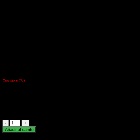
$
5.990
You save
(
%)
Bencina Zippo para recarga de Encendedores
Envase de 125 ML
Hay existencias
Bencina
Zippo
Añadir al carrito
cantidad
Categorías:
Accesorios
,
Zippo
Marca:
Zippo