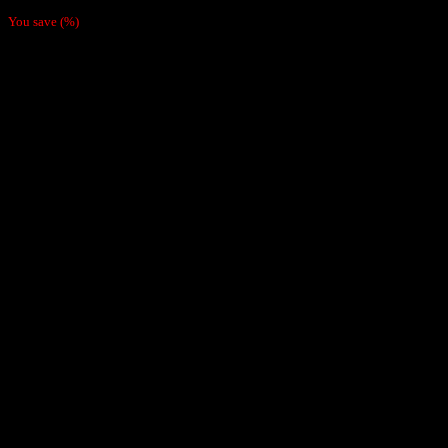
$
4.500
You save
(
%)