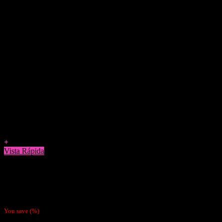
Agregar a Favoritos
+
Vista Rápida
Accesorios
Set Cajita Metálica RAW Starter Box 1 1/4
$
12.990
You save
(
%)