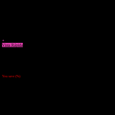
Agregar a Favoritos
+
Vista Rápida
Accesorios
Gramera Cookies 500g Roja
$
6.990
You save
(
%)