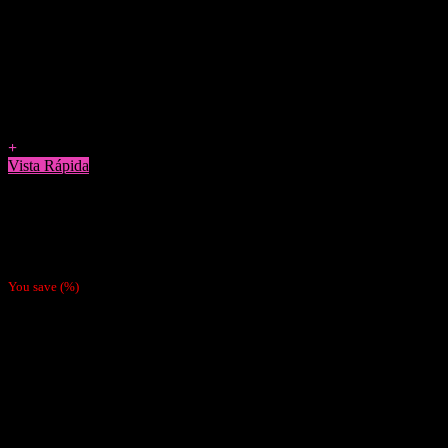
Agregar a Favoritos
+
Vista Rápida
Accesorios
Rejillas de Metalicas x3
$
1.000
You save
(
%)