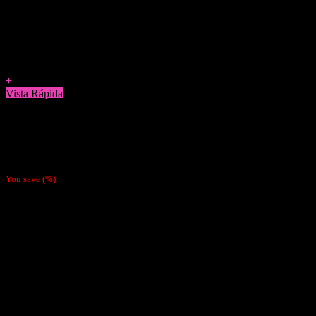
Agregar a Favoritos
+
Vista Rápida
Accesorios
Neutralizador de Olores JapiBong 100ML Aroma Cherry – Pino
$
7.990
You save
(
%)