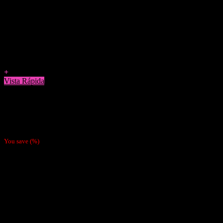
Agregar a Favoritos
+
Vista Rápida
Accesorios
Blunt Wrap Uva Blanca
$
990
You save
(
%)