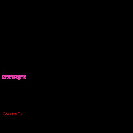
Agregar a Favoritos
+
Vista Rápida
Accesorios
Cajita Metalica Raw
$
2.990
You save
(
%)