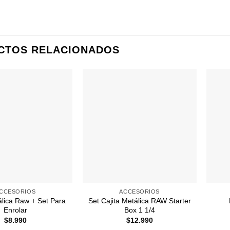
CTOS RELACIONADOS
Agregar
Agregar
a
a
Favoritos
Favoritos
+
+
CCESORIOS
ACCESORIOS
álica Raw + Set Para
Set Cajita Metálica RAW Starter
Enrolar
Box 1 1/4
$
8.990
$
12.990