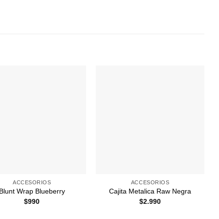
Agregar
Agregar
a
a
Favoritos
Favoritos
+
ACCESORIOS
ACCESORIOS
Blunt Wrap Blueberry
Cajita Metalica Raw Negra
$
990
$
2.990