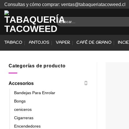
Skip
Consultas y cómo comprar: ventas@tabaqueriatacoweed.cl
to
content
Buscar
por:
TABACO
ANTOJOS
VAPER
CAFÉ DE GRANO
INCI
Categorías de producto
Accesorios
Bandejas Para Enrolar
Bongs
ceniceros
Cigarreras
Encendedores