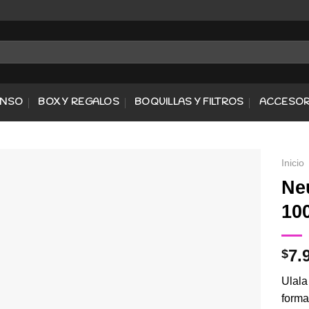
ENSO
BOX Y REGALOS
BOQUILLAS Y FILTROS
ACCESOR
Inicio
Ne
10
Agregar
a
Favoritos
7.
$
Ulala
forma