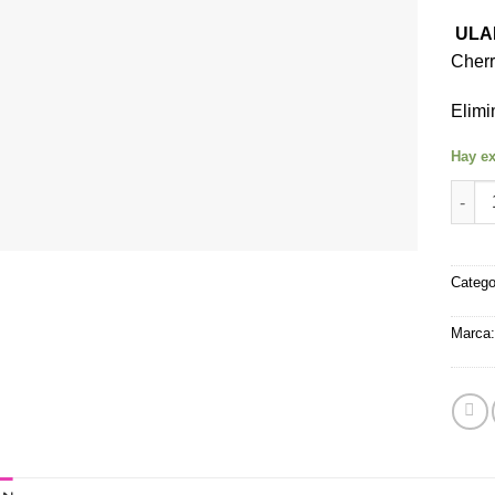
ULA
Cherr
Elimi
Hay ex
Neutr
Catego
Marca