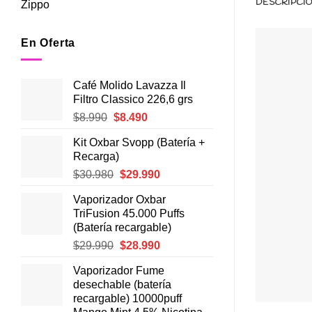
DESCRIPCI
Zippo
En Oferta
Café Molido Lavazza Il
Filtro Classico 226,6 grs
El
El
$
8.990
$
8.490
precio
precio
Kit Oxbar Svopp (Batería +
original
actual
Recarga)
era:
es:
El
El
$
30.980
$
29.990
$8.990.
$8.490.
precio
precio
Vaporizador Oxbar
original
actual
TriFusion 45.000 Puffs
era:
es:
(Batería recargable)
$30.980.
$29.990.
El
El
$
29.990
$
28.990
precio
precio
Vaporizador Fume
original
actual
desechable (batería
era:
es:
recargable) 10000puff
$29.990.
$28.990.