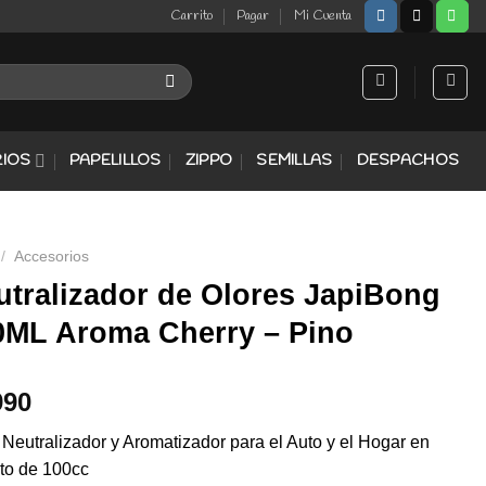
Carrito
Pagar
Mi Cuenta
IOS
PAPELILLOS
ZIPPO
SEMILLAS
DESPACHOS
/
Accesorios
utralizador de Olores JapiBong
0ML Aroma Cherry – Pino
990
 Neutralizador y Aromatizador para el Auto y el Hogar en
to de 100cc