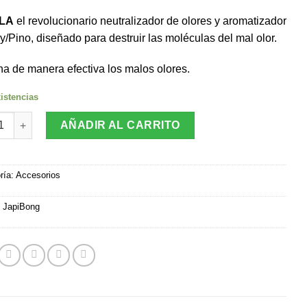
LA
el revolucionario neutralizador de olores y aromatizador
y/Pino, diseñado para destruir las moléculas del mal olor.
na de manera efectiva los malos olores.
istencias
alizador de Olores JapiBong 100ML Aroma Cherry - Pino cantidad
AÑADIR AL CARRITO
ría:
Accesorios
:
JapiBong