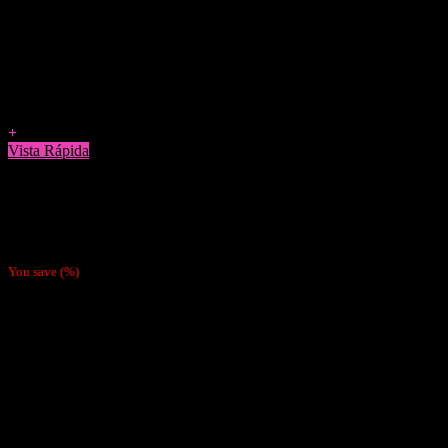
Agregar a Favoritos
+
Vista Rápida
Boquillas y Filtros
Filtro Gizeh Slim 6mm Carbón
$
1.990
You save
(
%)