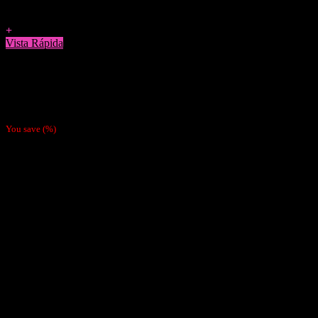
Agregar a Favoritos
+
Vista Rápida
Boquillas y Filtros
Papeles Raw + Tips Pre-enrolados VEGANO
$
1.990
You save
(
%)