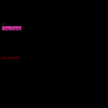
Agregar a Favoritos
+
Vista Rápida
Boquillas y Filtros
Boquilla Raw Pre-enroladas
$
1.490
You save
(
%)