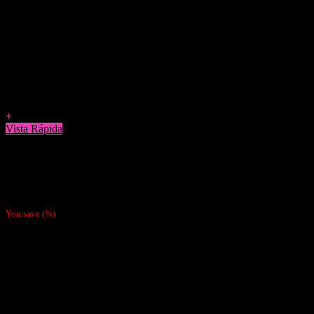
Agregar a Favoritos
+
Vista Rápida
Boquillas y Filtros
Filtro Verso Slim Long (Valor Por Mayor $990)
$
1.500
You save
(
%)