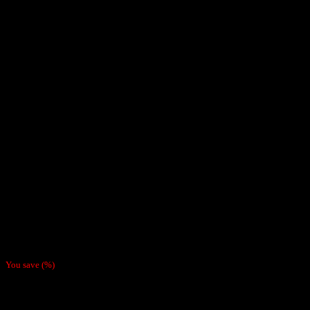
Inicio
/
Boquillas y Filtros
Boquilla de Silicona Krutch
Piecemaker
$
990
You save
(
%)