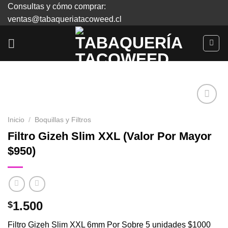
Skip
Consultas y cómo comprar:
to
ventas@tabaqueriatacoweed.cl
content
Inicio
/
Boquillas y Filtros
Agregar
Filtro Gizeh Slim XXL (Valor Por Mayor
a
$950)
Favoritos
1.500
$
Filtro Gizeh Slim XXL 6mm Por Sobre 5 unidades $1000