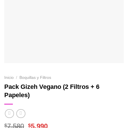
Inicio
/
Boquillas y Filtros
Pack Gizeh Vegano (2 Filtros + 6
Papeles)
El
El
7.580
5.990
$
$