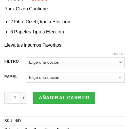
precio
precio
Pack Gizeh Contiene :
original
actual
era:
es:
2 Filtro Gizeh, tipo a Elección
$7.580.
$5.990.
6 Papeles Tipo a Elección
Lleva tus insumos Favoritos!
LIMPIAR
FILTRO
PAPEL
Pack Gizeh Vegano (2 Filtros + 6 Papeles) cantidad
AÑADIR AL CARRITO
SKU:
N/D