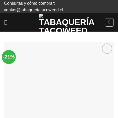
Skip
Consultas y cómo comprar:
to
ventas@tabaqueriatacoweed.cl
content
-21%
Agregar
a
Favoritos