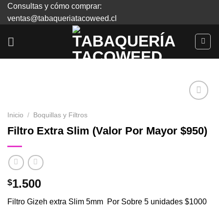
Skip
Consultas y cómo comprar:
to
ventas@tabaqueriatacoweed.cl
content
Inicio
/
Boquillas y Filtros
Agregar
Filtro Extra Slim (Valor Por Mayor $950)
a
Favoritos
1.500
$
Filtro Gizeh extra Slim 5mm Por Sobre 5 unidades $1000