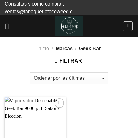
Skip
Consultas y cómo comprar:
to
ventas@tabaqueriatacoweed.cl
content
Inicio
/
Marcas
/
Geek Bar
FILTRAR
Agregar
a
Favoritos