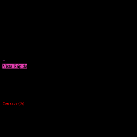
Agregar a Favoritos
+
Vista Rápida
Vaporizadores
Vape Desechable Wotofo Nano 1000 Puffs Blue Razz Ice
$
5.990
You save
(
%)