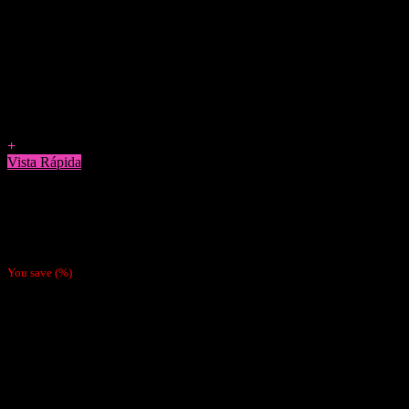
Agregar a Favoritos
+
Vista Rápida
Vaporizadores
Batería Vaporizador Oxbar Svopp
$
13.990
You save
(
%)