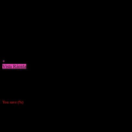
Agregar a Favoritos
+
Vista Rápida
Vaporizadores
Vape Desechable Wotofo Nano 1000 Puffs Lemon Mint
$
5.990
You save
(
%)