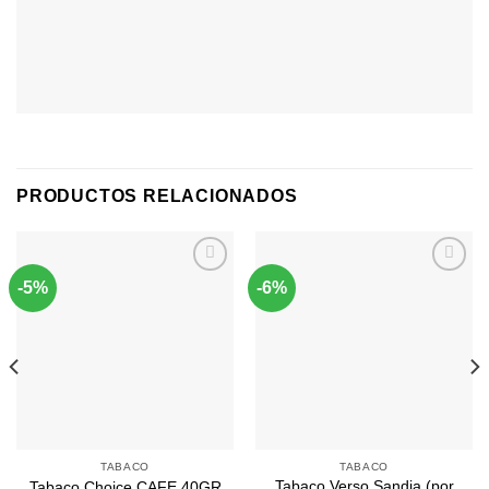
PRODUCTOS RELACIONADOS
-5%
-6%
Agregar
Agregar
a
a
Favoritos
Favoritos
TABACO
TABACO
Tabaco Verso Sandia (por
Tabaco Choice CAFE 40GR