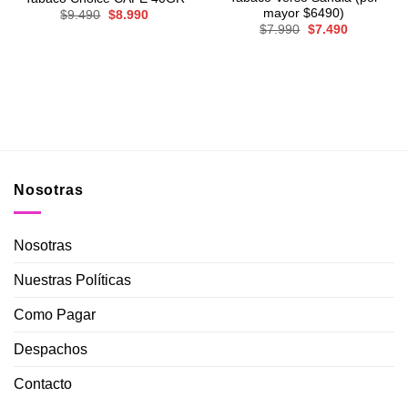
mayor $6490)
El
El
$
9.490
$
8.990
precio
precio
El
El
$
7.990
$
7.490
original
actual
precio
precio
era:
es:
original
actual
$9.490.
$8.990.
era:
es:
$7.990.
$7.490.
Nosotras
Nosotras
Nuestras Políticas
Como Pagar
Despachos
Contacto