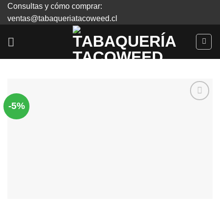
Skip
Consultas y cómo comprar:
to
ventas@tabaqueriatacoweed.cl
content
-5%
Agregar
a
Favoritos