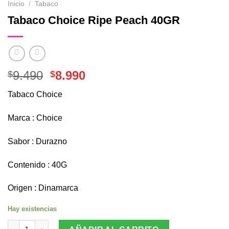
Inicio
/
Tabaco
Tabaco Choice Ripe Peach 40GR
El
El
9.490
8.990
$
$
precio
precio
Tabaco Choice
original
actual
era:
es:
Marca : Choice
$9.490.
$8.990.
Sabor : Durazno
Contenido : 40G
Origen : Dinamarca
Hay existencias
Tabaco Choice Ripe Peach 40GR cantidad