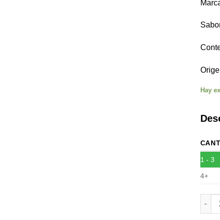
Marca
Sabor
Conte
Orige
Hay ex
Des
CANT
1 - 3
4+
Tabac