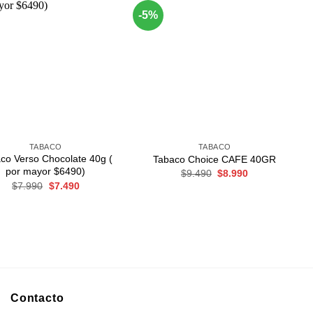
-5%
Agregar
Agregar
a
a
Favoritos
Favoritos
+
TABACO
TABACO
co Verso Chocolate 40g (
Tabaco Choice CAFE 40GR
por mayor $6490)
El
El
$
9.490
$
8.990
precio
precio
El
El
$
7.990
$
7.490
original
actual
precio
precio
era:
es:
original
actual
$9.490.
$8.990.
era:
es:
$7.990.
$7.490.
Contacto