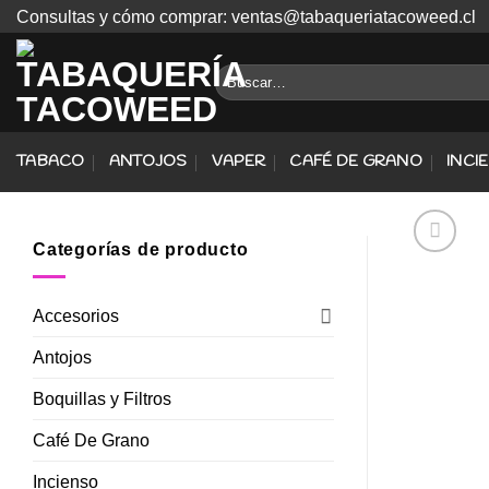
Skip
Consultas y cómo comprar: ventas@tabaqueriatacoweed.cl
to
content
Buscar
por:
TABACO
ANTOJOS
VAPER
CAFÉ DE GRANO
INCI
Categorías de producto
Accesorios
Antojos
Boquillas y Filtros
Café De Grano
Incienso