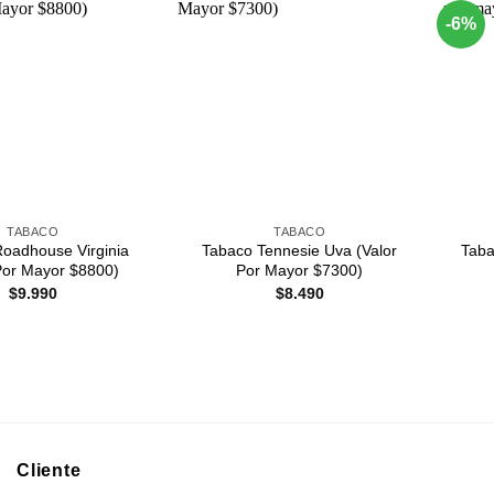
-6%
Agregar
Agregar
a
a
Favoritos
Favoritos
+
+
TABACO
TABACO
oadhouse Virginia
Tabaco Tennesie Uva (Valor
Taba
Por Mayor $8800)
Por Mayor $7300)
$
9.990
$
8.490
Cliente