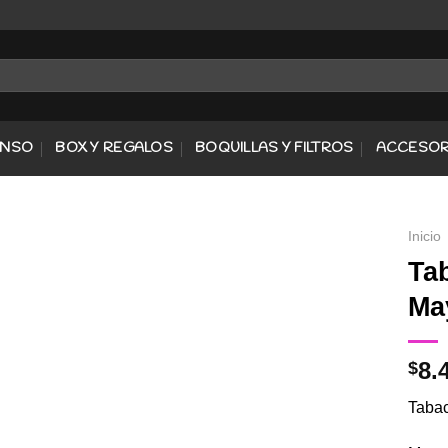
ENSO
BOX Y REGALOS
BOQUILLAS Y FILTROS
ACCESOR
Inicio
Ta
Ma
Agregar
a
Favoritos
8.
$
Tabac