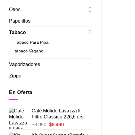
Otros
Papelillos
Tabaco
Tabaco Para Pipa
tabaco Vegano
Vaporizadores
Zippo
En Oferta
Café Molido Lavazza Il
Filtro Classico 226,6 grs
El
El
$
8.990
$
8.490
precio
precio