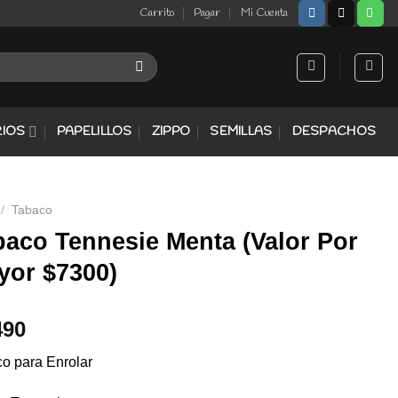
Carrito
Pagar
Mi Cuenta
IOS
PAPELILLOS
ZIPPO
SEMILLAS
DESPACHOS
/
Tabaco
baco Tennesie Menta (Valor Por
yor $7300)
490
o para Enrolar