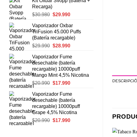
Kit Oxbar Svopp (Batería +
original
actual
Recarga)
era:
es:
El
El
$
30.980
$
29.990
$8.990.
$8.490.
precio
precio
Vaporizador Oxbar
original
actual
TriFusion 45.000 Puffs
era:
es:
(Batería recargable)
$30.980.
$29.990.
El
El
$
29.990
$
28.990
precio
precio
Vaporizador Fume
original
actual
desechable (batería
era:
es:
recargable) 10000puff
$29.990.
$28.990.
Mango Mint 4,5% Nicotina
DESCRIPCI
El
El
$
20.990
$
17.990
precio
precio
Vaporizador Fume
original
actual
desechable (batería
era:
es:
recargable) 10000puff
$20.990.
$17.990.
Grape 4,5% Nicotina
PRODU
El
El
$
20.990
$
17.990
precio
precio
original
actual