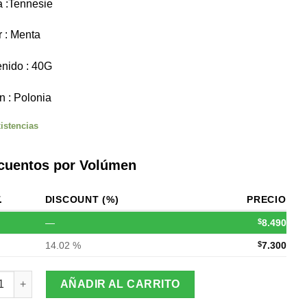
 :Tennesie
 : Menta
nido : 40G
n : Polonia
istencias
cuentos por Volúmen
.
DISCOUNT (%)
PRECIO
—
$
8.490
14.02 %
$
7.300
o Tennesie Menta (Valor Por Mayor $7300) cantidad
AÑADIR AL CARRITO