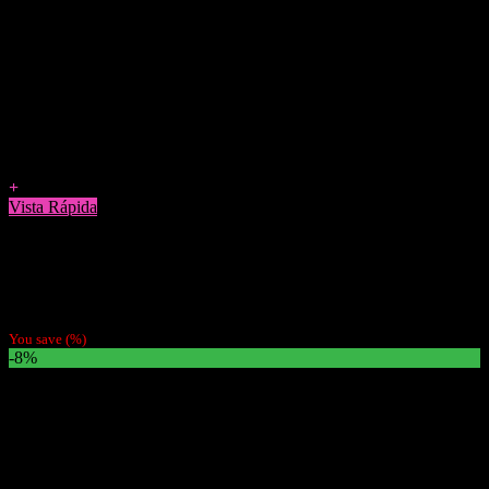
Agregar a Favoritos
+
Vista Rápida
Otros
Box Green
$
10.990
You save
(
%)
-8%