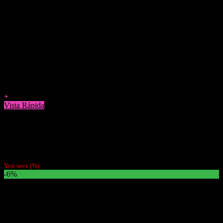
Agregar a Favoritos
+
Vista Rápida
Tabaco
Tabaco Flandria Eco 30g (Precio Por Mayor $6990)
$
7.990
You save
(
%)
-6%