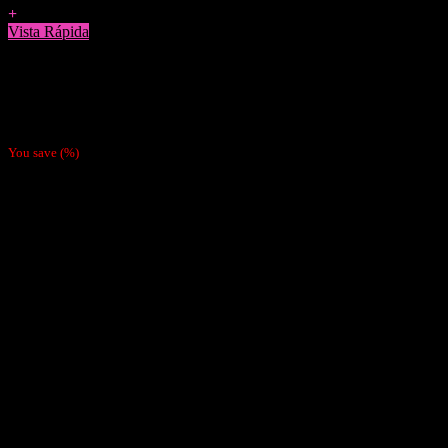
+
Vista Rápida
Tabaco
Tabaco Tennesie Cherry (Valor Por Mayor $7300)
$
8.490
You save
(
%)
Nosotras
Nosotras
Nuestras Políticas
Como Pagar
Despachos
Contacto
Cliente
Tienda
Mi cuenta
Carrito
Finalizar compra
Pagar