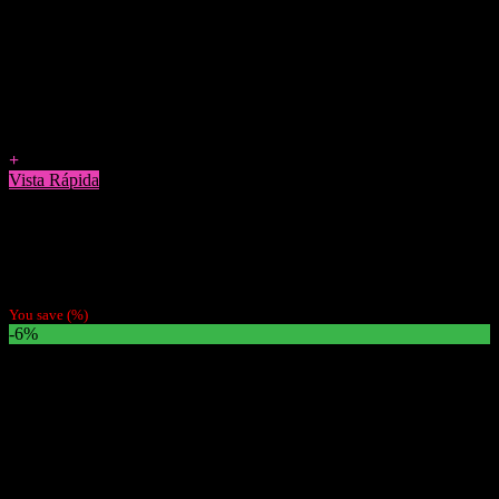
Agregar a Favoritos
+
Vista Rápida
Tabaco
Tabaco Tennesie Caramelo (Valor Por Mayor $7300)
$
8.490
You save
(
%)
-6%