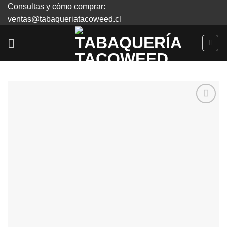
Skip
Consultas y cómo comprar:
to
ventas@tabaqueriatacoweed.cl
content
Agregar
a
Favoritos