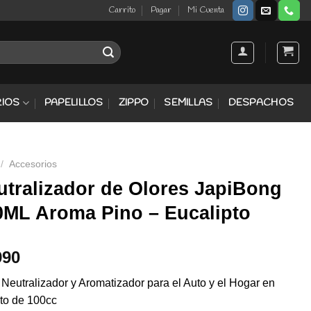
Carrito
Pagar
Mi Cuenta
IOS
PAPELILLOS
ZIPPO
SEMILLAS
DESPACHOS
/
Accesorios
utralizador de Olores JapiBong
0ML Aroma Pino – Eucalipto
990
 Neutralizador y Aromatizador para el Auto y el Hogar en
to de 100cc