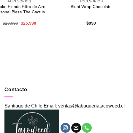
ACCESORIOS
ACCESORIOS
ke Fiends Filtro de Aire
Blunt Wrap Chocolate
rsonal Blaze The Cactus
El
El
$
28.990
$
25.990
$
990
precio
precio
original
actual
era:
es:
$28.990.
$25.990.
Contacto
Santiago de Chile Email: ventas@tabaqueriatacoweed.cl