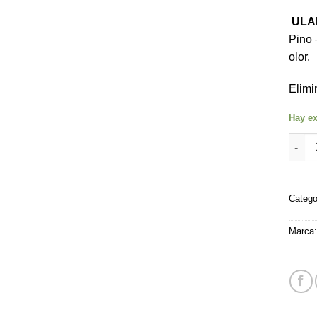
ULA
Pino 
olor.
Elimi
Hay ex
Neutr
Catego
Marca