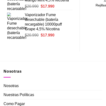
Mango Mint 4,5% Nicotina
ORIOS
ACCESORIOS
A
pene Infused
Gas Butano Zengaz
Rejilla
El
El
$
20.990
$
17.990
ple
precio
precio
Vaporizador Fume
original
actual
500
$
4.990
desechable (batería
era:
es:
recargable) 10000puff
$20.990.
$17.990.
Grape 4,5% Nicotina
El
El
$
20.990
$
17.990
precio
precio
original
actual
era:
es:
$20.990.
$17.990.
Nosotras
Nosotras
Nuestras Políticas
Como Pagar