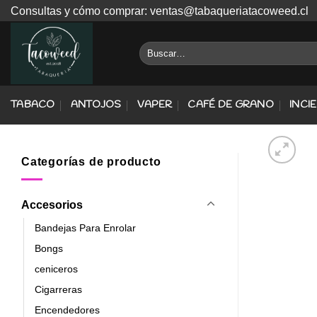
Skip
Consultas y cómo comprar: ventas@tabaqueriatacoweed.cl
to
content
Buscar
por:
TABACO
ANTOJOS
VAPER
CAFÉ DE GRANO
INCI
Categorías de producto
Accesorios
Bandejas Para Enrolar
Bongs
ceniceros
Cigarreras
Encendedores