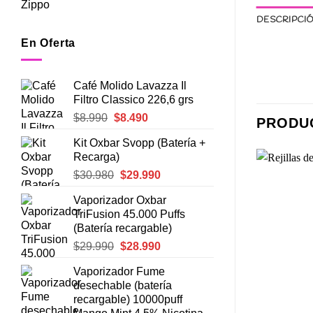
Zippo
DESCRIPCI
En Oferta
Café Molido Lavazza Il
Filtro Classico 226,6 grs
El
El
$
8.990
$
8.490
PRODU
precio
precio
Kit Oxbar Svopp (Batería +
original
actual
Recarga)
era:
es:
El
El
$
30.980
$
29.990
$8.990.
$8.490.
precio
precio
Vaporizador Oxbar
original
actual
Agregar
Agregar
TriFusion 45.000 Puffs
era:
es:
a
a
(Batería recargable)
Favoritos
Favoritos
$30.980.
$29.990.
El
El
$
29.990
$
28.990
precio
precio
Vaporizador Fume
original
actual
desechable (batería
era:
es:
+
+
recargable) 10000puff
$29.990.
$28.990.