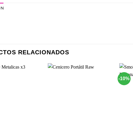
ÓN
CTOS RELACIONADOS
-10%
Agregar
Agregar
a
a
Favoritos
Favoritos
+
+