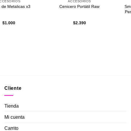
CCESORIOS
ACCESORIOS
Smo
s de Metalicas x3
Cenicero Portátil Raw
Pe
$
1.000
$
2.390
Cliente
Tienda
Mi cuenta
Carrito