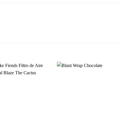
Agregar
Agregar
a
a
Favoritos
Favoritos
+