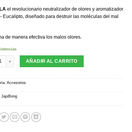
LA
el revolucionario neutralizador de olores y aromatizador
– Eucalipto, diseñado para destruir las moléculas del mal
na de manera efectiva los malos olores.
istencias
alizador de Olores JapiBong 100ML Aroma Pino - Eucalipto canti
AÑADIR AL CARRITO
ría:
Accesorios
:
JapiBong