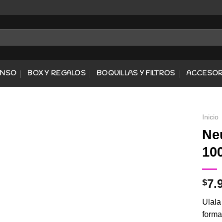
ENSO
BOX Y REGALOS
BOQUILLAS Y FILTROS
ACCESOR
Inicio
Ne
10
Agregar
a
Favoritos
7.
$
Ulala
forma