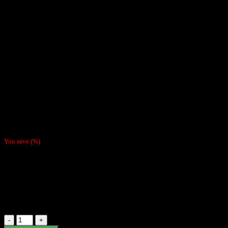
$
990
You save
(
%)
Blunt Wrap Platinum papelillo saborizado para fumar, en empaque
sellado que garantiza frescura y sabor.
Cada sobre contiene 2 Tubos.
Hay existencias
Blunt
Wrap