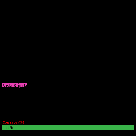
Agregar a Favoritos
+
Vista Rápida
Papelillos
Pack 4 Papeles Mantra Grape
$
3.800
You save
(
%)
-18%