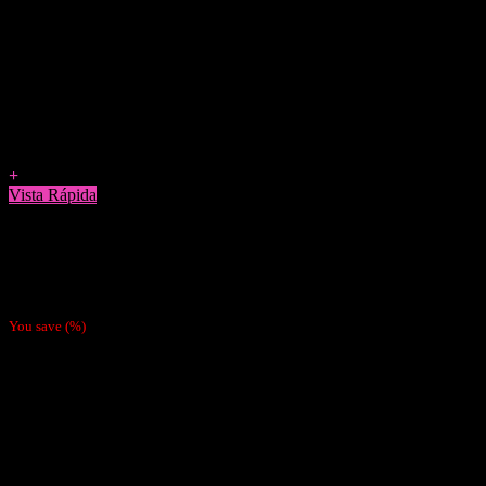
Agregar a Favoritos
+
Vista Rápida
Papelillos
Papel Ocb verde 1 (corto)
$
700
You save
(
%)