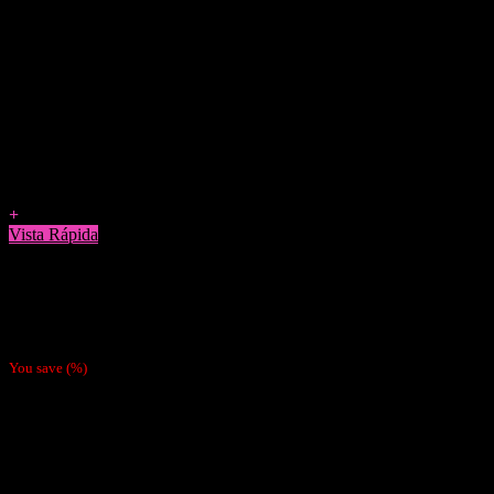
Agregar a Favoritos
+
Vista Rápida
Papelillos
Papel Gizeh Orgánico brown 1 1/4
$
700
You save
(
%)