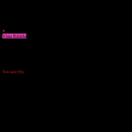
Agregar a Favoritos
+
Vista Rápida
Boquillas y Filtros
Papeles Raw + Tips Pre-enrolados VEGANO
$
1.990
You save
(
%)