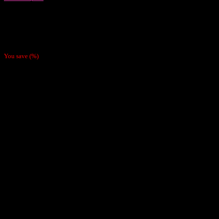
Papelillos
Pack 4 Papeles Mantra Chocolate
$
3.800
You save
(
%)