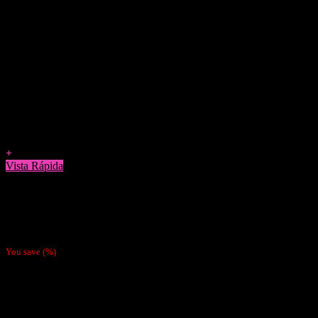
Agregar a Favoritos
+
Vista Rápida
Papelillos
Papel Ocb Cañamo 1 (corto)
$
700
You save
(
%)