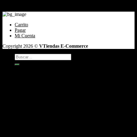
Contacto
Santiago de Chile Email: ventas@tabaqueriatacoweed.cl
Carrito
Pagar
Mi Cuenta
Copyright 2026 ©
VTiendas E-Commerce
Buscar
por:
TABACO
Antojos
Vaper
CAFÉ DE GRANO
INCIENSO
Box y Regalos
Boquillas y Filtros
Accesorios
Bandejas Para Enrolar
Encendedores
Bongs
ceniceros