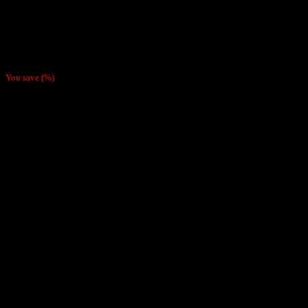
Pipas y Pyrex
Pipa Chupete Pink
$
3.500
You save
(
%)