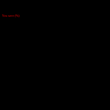
Rejillas de Metalicas x3
$
1.000
You save
(
%)