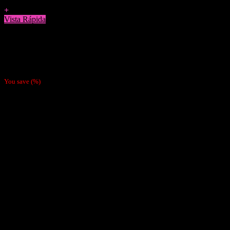
Agregar a Favoritos
+
Vista Rápida
Pipas y Pyrex
Pipa Silicona Baby Yoda
$
9.990
You save
(
%)