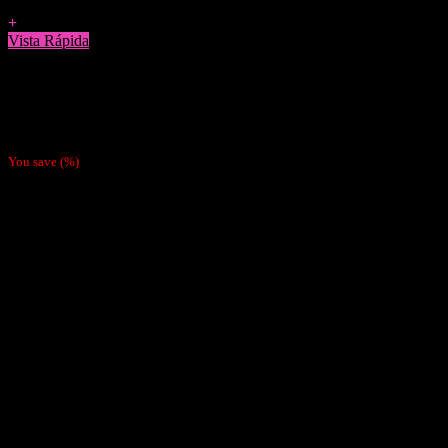
Agregar a Favoritos
+
Vista Rápida
Moledores
Kit Moledor + Pipa Pink Baked Bunny
$
7.990
You save
(
%)
Nosotras
Nosotras
Nuestras Políticas
Como Pagar
Despachos
Contacto
Cliente
Tienda
Mi cuenta
Carrito
Finalizar compra
Pagar