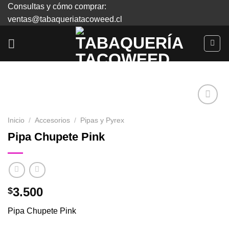
Skip
Consultas y cómo comprar:
to
ventas@tabaqueriatacoweed.cl
content
Inicio
/
Accesorios
/
Pipas y Pyrex
Agregar
Pipa Chupete Pink
a
Favoritos
3.500
$
Pipa Chupete Pink