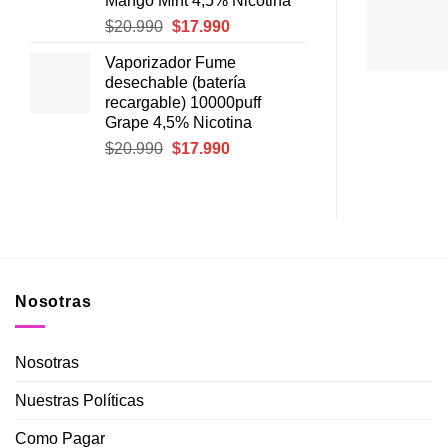
Mango Mint 4,5% Nicotina
El
El
$
20.990
$
17.990
precio
precio
Vaporizador Fume
original
actual
desechable (batería
era:
es:
recargable) 10000puff
$20.990.
$17.990.
Grape 4,5% Nicotina
El
El
$
20.990
$
17.990
precio
precio
original
actual
era:
es:
$20.990.
$17.990.
Nosotras
Nosotras
Nuestras Políticas
Como Pagar