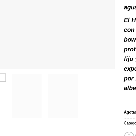
agua
El H
co
bow
prof
fijo
expe
por 
albe
Agota
Catego