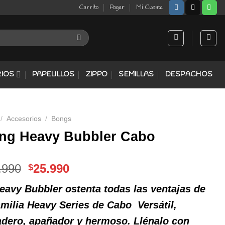
Carrito
Pagar
Mi Cuenta
IOS
PAPELILLOS
ZIPPO
SEMILLAS
DESPACHOS
/
Accesorios
/
Bongs
ng Heavy Bubbler Cabo
El
El
.990
25.990
$
precio
precio
eavy Bubbler ostenta todas las ventajas de
original
actual
era:
es:
amilia Heavy Series de Cabo Versátil,
$29.990.
$25.990.
adero, apañador y hermoso. Llénalo con