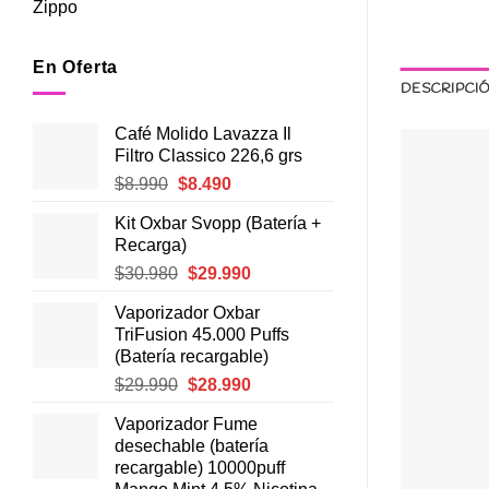
Zippo
En Oferta
DESCRIPCI
Café Molido Lavazza Il
Filtro Classico 226,6 grs
El
El
$
8.990
$
8.490
precio
precio
Kit Oxbar Svopp (Batería +
original
actual
Recarga)
era:
es:
El
El
$
30.980
$
29.990
$8.990.
$8.490.
precio
precio
Vaporizador Oxbar
original
actual
TriFusion 45.000 Puffs
era:
es:
(Batería recargable)
$30.980.
$29.990.
El
El
$
29.990
$
28.990
precio
precio
Vaporizador Fume
original
actual
desechable (batería
era:
es:
recargable) 10000puff
$29.990.
$28.990.