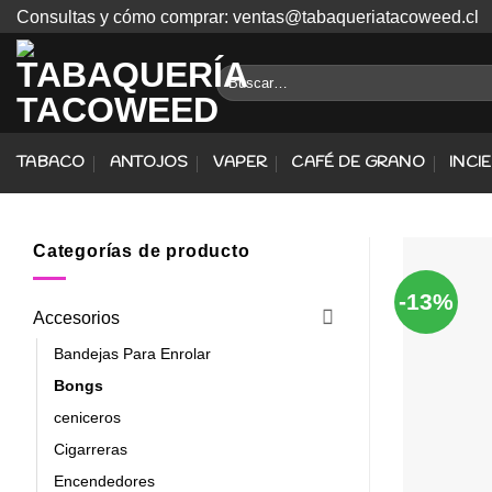
Skip
Consultas y cómo comprar: ventas@tabaqueriatacoweed.cl
to
content
Buscar
por:
TABACO
ANTOJOS
VAPER
CAFÉ DE GRANO
INCI
Categorías de producto
-13%
Accesorios
Bandejas Para Enrolar
Bongs
ceniceros
Cigarreras
Encendedores