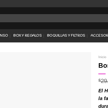
ENSO
BOX Y REGALOS
BOQUILLAS Y FILTROS
ACCESOR
Inicio
Bo
Agregar
29
$
a
Favoritos
El H
la f
dur