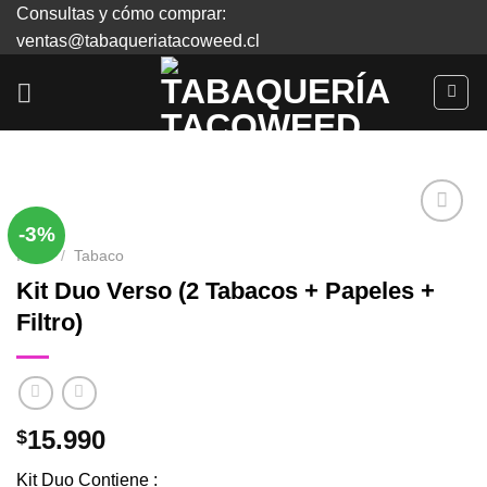
Skip
Consultas y cómo comprar:
to
ventas@tabaqueriatacoweed.cl
content
-3%
Inicio
/
Tabaco
Agregar
Kit Duo Verso (2 Tabacos + Papeles +
a
Filtro)
Favoritos
15.990
$
Kit Duo Contiene :