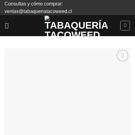
Skip
Consultas y cómo comprar:
to
ventas@tabaqueriatacoweed.cl
content
Agregar
a
Favoritos