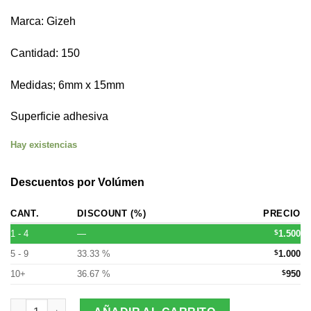
Marca: Gizeh
Cantidad: 150
Medidas; 6mm x 15mm
Superficie adhesiva
Hay existencias
Descuentos por Volúmen
CANT.
DISCOUNT (%)
PRECIO
1 - 4
—
$
1.500
5 - 9
33.33 %
$
1.000
10+
36.67 %
$
950
Filtro Slim Gizeh 120 + 30 (Valor Por Mayor $950) cantidad