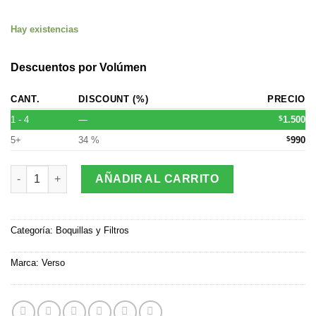
Hay existencias
Descuentos por Volúmen
CANT.
DISCOUNT (%)
PRECIO
1 - 4
—
$
1.500
5+
34 %
$
990
Filtro Verso Slim Long (Valor Por Mayor $990) cantidad
AÑADIR AL CARRITO
Categoría:
Boquillas y Filtros
Marca:
Verso