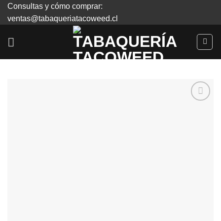
Skip
Consultas y cómo comprar:
to
ventas@tabaqueriatacoweed.cl
content
Agregar
a
Favoritos