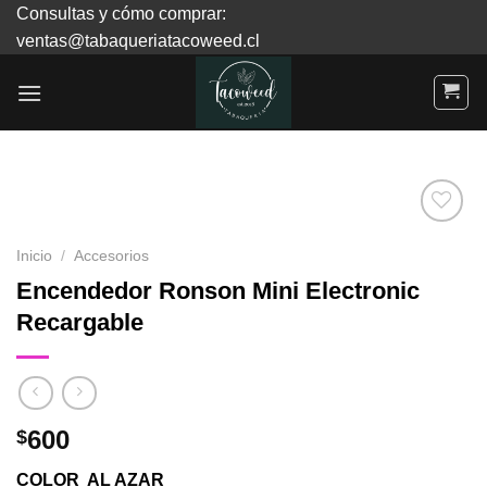
Skip
Consultas y cómo comprar:
to
ventas@tabaqueriatacoweed.cl
content
Inicio
/
Accesorios
Agregar
Encendedor Ronson Mini Electronic
a
Recargable
Favoritos
600
$
COLOR AL AZAR