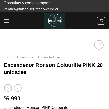
Skip
Consultas y cómo comprar:
to
ventas@tabaqueriatacoweed.cl
content
Inicio
/
Accesorios
/
Encendedores
Agregar
Encendedor Ronson Colourlite PINK 20
a
unidades
Favoritos
6.990
$
Encendedor Ronson PINK Colourlite