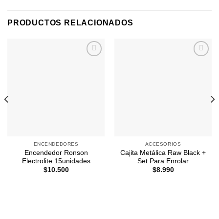
PRODUCTOS RELACIONADOS
Agregar
Agregar
a
a
Favoritos
Favoritos
ENCENDEDORES
ACCESORIOS
Encendedor Ronson
Cajita Metálica Raw Black +
Electrolite 15unidades
Set Para Enrolar
$
10.500
$
8.990