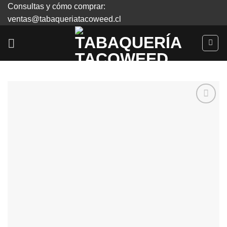
Skip
Consultas y cómo comprar:
to
ventas@tabaqueriatacoweed.cl
content
Agregar
a
Favoritos