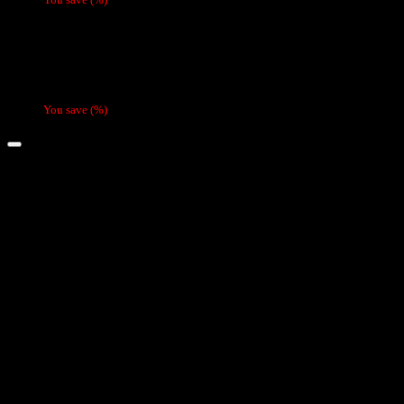
Vaporizador Fume desechable (batería recarga
You save
(
%)