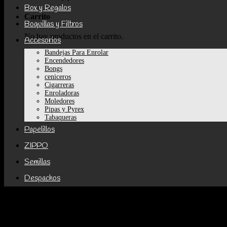
Box y Regalos
Carrito
Boquillas y Filtros
No hay productos en el carrito.
Accesorios
Bandejas Para Enrolar
Encendedores
Bongs
ceniceros
Cigarreras
Enroladoras
Moledores
Pipas y Pyrex
Tabaqueras
Papelillos
ZIPPO
Semillas
Despachos
Categorías de producto
Accesorios
Bandejas Para Enrolar