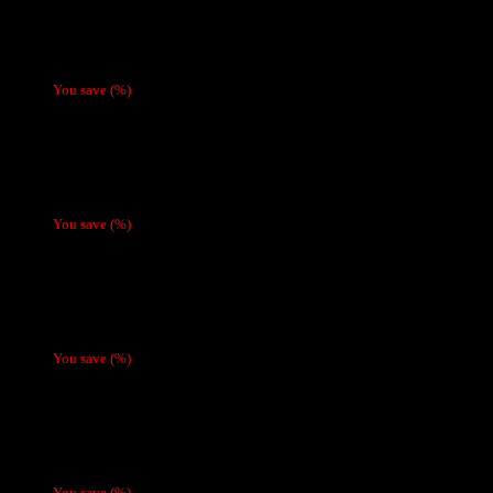
Café Molido Lavazza Il Filtro Classico 226,6 g
You save
(
%)
Kit Oxbar Svopp (Batería + Recarga)
$
30.980
You save
(
%)
Vaporizador Oxbar TriFusion 45.000 Puffs (Bat
You save
(
%)
Vaporizador Fume desechable (batería recarg
You save
(
%)