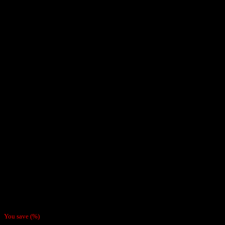
Inicio
/
Boquillas y Filtros
Cápsulas Click Para Filtros De
Cigarrillos Sabor Uva
$
2.500
You save
(
%)