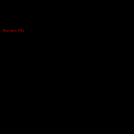
Boquillas y Filtros
Filtro Verso Slim Long (Valor Por Mayor $990)
$
1.500
You save
(
%)