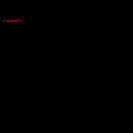
Filtro Gizeh Slim XL (Valor Por Mayor $950)
$
1.500
You save
(
%)