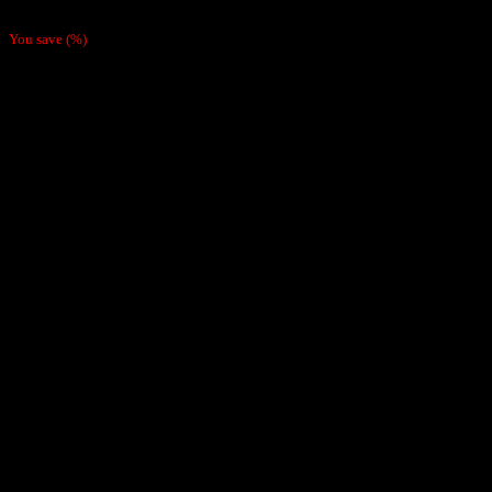
$
1.990
You save
(
%)