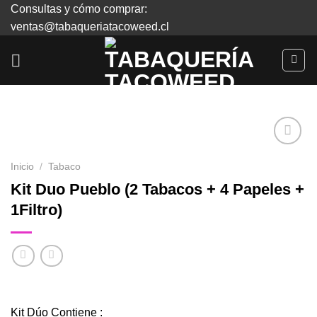
Skip
Consultas y cómo comprar:
to
ventas@tabaqueriatacoweed.cl
content
Inicio
/
Tabaco
Agregar
Kit Duo Pueblo (2 Tabacos + 4 Papeles +
a
1Filtro)
Favoritos
Kit Dúo Contiene :