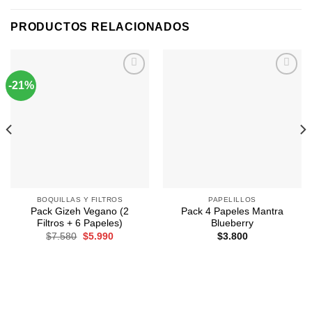
PRODUCTOS RELACIONADOS
-21%
Agregar
Agregar
a
a
Favoritos
Favoritos
BOQUILLAS Y FILTROS
PAPELILLOS
Pack Gizeh Vegano (2
Pack 4 Papeles Mantra
Filtros + 6 Papeles)
Blueberry
El
El
$
7.580
$
5.990
$
3.800
precio
precio
original
actual
era:
es:
$7.580.
$5.990.