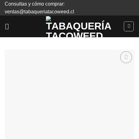
Skip
Consultas y cómo comprar:
to
ventas@tabaqueriatacoweed.cl
content
Agregar
a
Favoritos