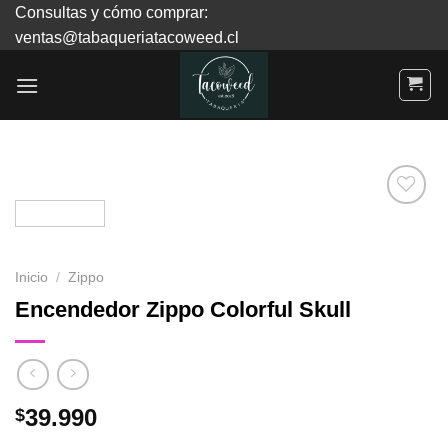
Skip
Consultas y cómo comprar:
to
ventas@tabaqueriatacoweed.cl
content
Agregar
a
Inicio
/
Zippo
Favoritos
Encendedor Zippo Colorful Skull
39.990
$