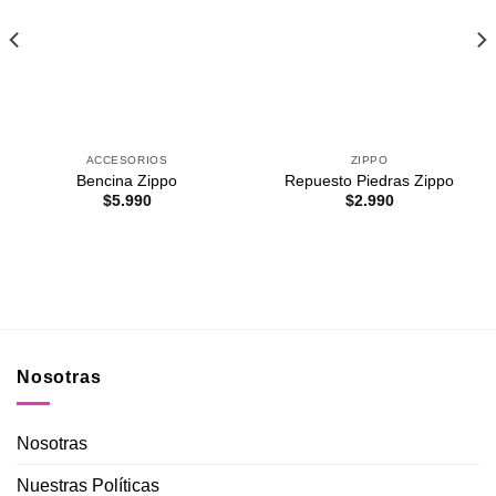
Agregar
Agregar
a
a
Favoritos
Favoritos
ACCESORIOS
ZIPPO
Bencina Zippo
Repuesto Piedras Zippo
$
5.990
$
2.990
.
Nosotras
Nosotras
Nuestras Políticas