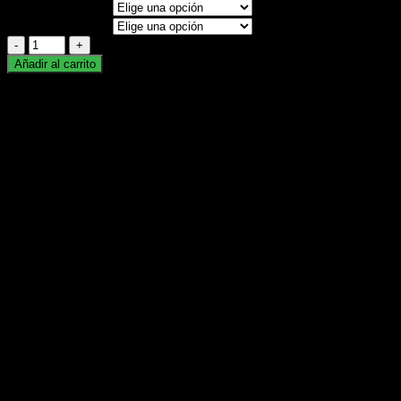
Sabor tabaco 9
Sabor Tabaco 10
Limpiar
10
Tabacos
Añadir al carrito
Bristol
SKU:
N/D
Categoría:
Tabaco
Marca:
bristol
cantidad
Descripción
Información adicional