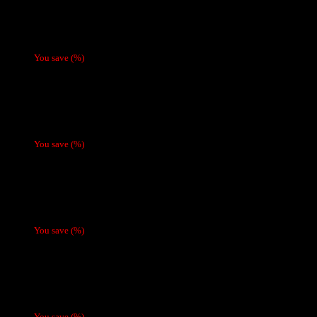
Café Molido Lavazza Il Filtro Classico 226,6 g
You save
(
%)
Kit Oxbar Svopp (Batería + Recarga)
$
30.980
You save
(
%)
Vaporizador Oxbar TriFusion 45.000 Puffs (Bat
You save
(
%)
Vaporizador Fume desechable (batería recarg
You save
(
%)