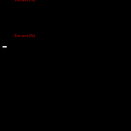
Vaporizador Fume desechable (batería recarga
You save
(
%)