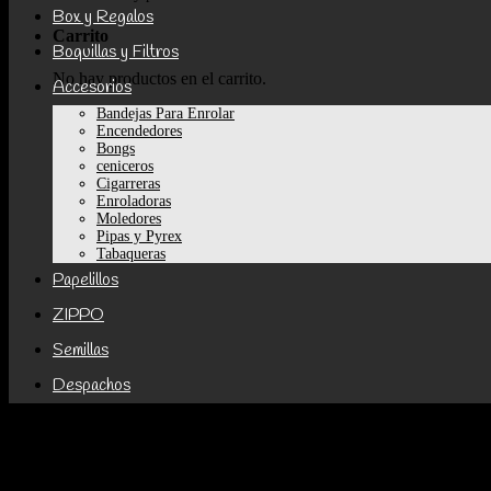
Box y Regalos
Carrito
Boquillas y Filtros
No hay productos en el carrito.
Accesorios
Bandejas Para Enrolar
Encendedores
Bongs
ceniceros
Cigarreras
Enroladoras
Moledores
Pipas y Pyrex
Tabaqueras
Papelillos
ZIPPO
Semillas
Despachos
Categorías de producto
Accesorios
Bandejas Para Enrolar