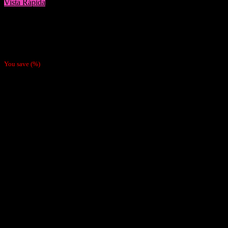
Vista Rápida
Vaporizadores
Vape Desechable Wotofo Nano 1000 Puffs Lemon Mint
$
5.990
You save
(
%)