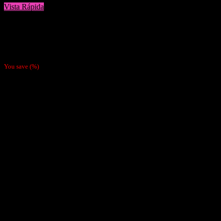
Vista Rápida
Vaporizadores
Vape Desechable Wotofo Nano 1000 Puffs Blue Razz Ice
$
5.990
You save
(
%)