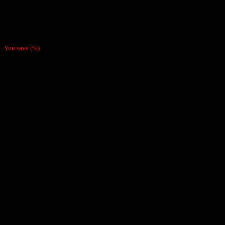
Vaporizadores
Vape Desechable Wotofo Nano 1000 Puffs Watermelon Ice
$
5.990
You save
(
%)