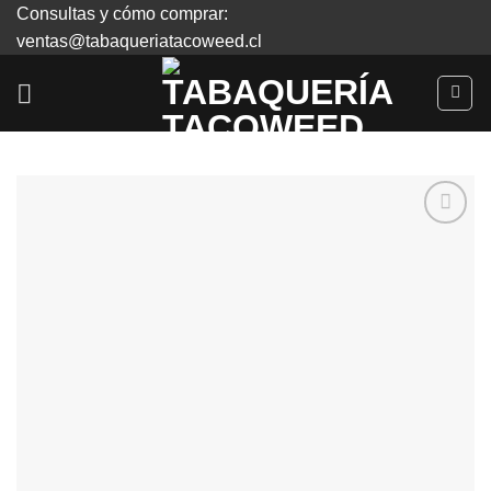
Skip
Consultas y cómo comprar:
to
ventas@tabaqueriatacoweed.cl
content
Agregar
a
Favoritos