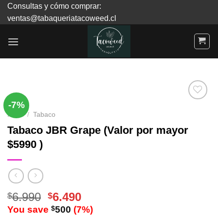
Skip
Consultas y cómo comprar:
to
ventas@tabaqueriatacoweed.cl
content
-7%
Inicio
/
Tabaco
Agregar
Tabaco JBR Grape (Valor por mayor
a
$5990 )
Favoritos
6.990
6.490
$
$
You save
$
500
(
7
%)