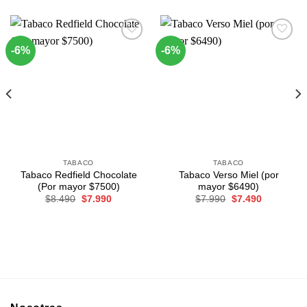
-6%
-6%
Agregar
Agregar
a
a
Favoritos
Favoritos
TABACO
TABACO
Tabaco Redfield Chocolate
Tabaco Verso Miel (por
(Por mayor $7500)
mayor $6490)
El
El
El
El
$
8.490
$
7.990
$
7.990
$
7.490
precio
precio
precio
precio
original
actual
original
actual
era:
es:
era:
es:
$8.490.
$7.990.
$7.990.
$7.490.