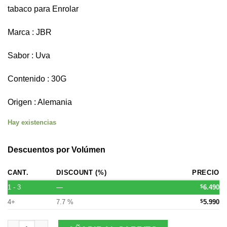
tabaco para Enrolar
Marca : JBR
Sabor : Uva
Contenido : 30G
Origen : Alemania
Hay existencias
Descuentos por Volúmen
CANT.
DISCOUNT (%)
PRECIO
1 - 3
—
$
6.490
4+
7.7 %
$
5.990
Tabaco JBR Grape (Valor por mayor $5990 ) cantidad