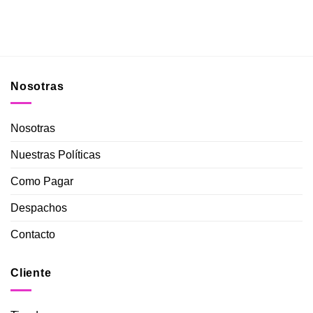
era:
es:
$9.490.
$8.990.
Nosotras
Nosotras
Nuestras Políticas
Como Pagar
Despachos
Contacto
Cliente