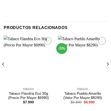
PRODUCTOS RELACIONADOS
-5%
Agregar
Agregar
a
a
Favoritos
Favoritos
TABACO
TABACO
Tabaco Flandria Eco 30g
Tabaco Pueblo Amarillo
(Precio Por Mayor $6990)
(Valor Por Mayor $8290)
El
El
$
7.990
$
9.490
$
8.990
precio
precio
original
actual