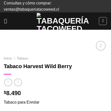
Skip
Consultas y cómo comprar:
to
ventas@tabaqueriatacoweed.cl
content
Inicio
/
Tabaco
Agregar
Tabaco Harvest Wild Berry
a
Favoritos
8.490
$
Tabaco para Enrolar