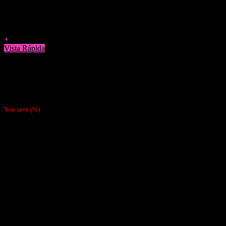
Agregar a Favoritos
+
Vista Rápida
Tabaco
Tabaco Tennesie Uva (Valor Por Mayor $7300)
$
8.490
You save
(
%)