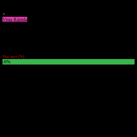
Agregar a Favoritos
+
Vista Rápida
Tabaco
Tabaco Flandria Eco 30g (Precio Por Mayor $6990)
$
7.990
You save
(
%)
-6%