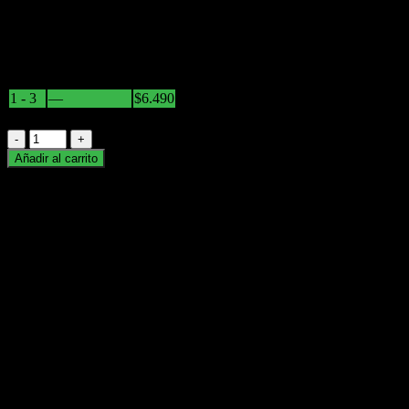
Hay existencias
Descuentos por Volúmen
Cant.
Discount (%)
Precio
1 - 3
—
$
6.490
4+
18.34 %
$
5.300
Tabaco
Bristol
Añadir al carrito
Avellana
Categoría:
Tabaco
Marca:
bristol
(Valor
Por
Descripción
Mayor
$5300)
cantidad