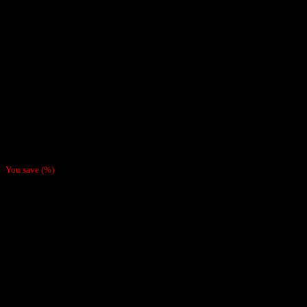
$
6.490
You save
(
%)
Tabaco Bristol Para Enrolar Valor por mayor de 4 unidades.
Marca : Bristol
Sabor : Avellana
Contenido : 45G