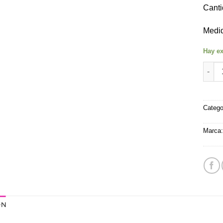
Canti
Medi
Hay ex
Filtr
Catego
Marca
ÓN