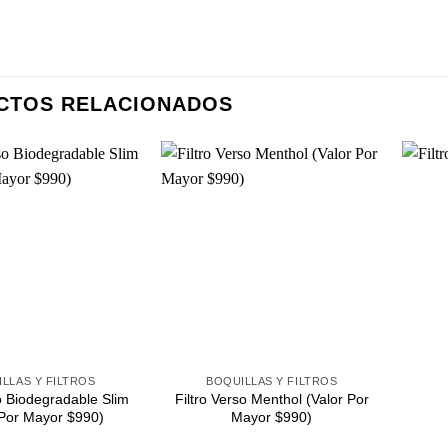
CTOS RELACIONADOS
Agregar
Agregar
a
a
Favoritos
Favoritos
+
+
LLAS Y FILTROS
BOQUILLAS Y FILTROS
so Biodegradable Slim
Filtro Verso Menthol (Valor Por
 Por Mayor $990)
Mayor $990)