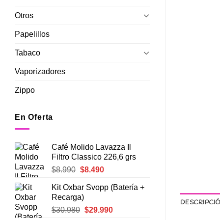
Otros
Papelillos
Tabaco
Vaporizadores
Zippo
En Oferta
Café Molido Lavazza Il
Filtro Classico 226,6 grs
El
El
$
8.990
$
8.490
precio
precio
Kit Oxbar Svopp (Batería +
original
actual
Recarga)
era:
es:
DESCRIPCI
El
El
$
30.980
$
29.990
$8.990.
$8.490.
precio
precio