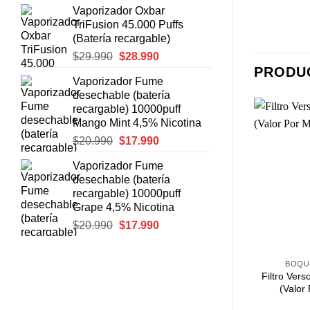
Vaporizador Oxbar
original
actual
TriFusion 45.000 Puffs
era:
es:
(Batería recargable)
$30.980.
$29.990.
El
El
$
29.990
$
28.990
precio
precio
PRODU
Vaporizador Fume
original
actual
desechable (batería
era:
es:
recargable) 10000puff
$29.990.
$28.990.
Mango Mint 4,5% Nicotina
El
El
$
20.990
$
17.990
precio
precio
Agregar
Agregar
Vaporizador Fume
original
actual
a
a
desechable (batería
Favoritos
Favoritos
era:
es:
recargable) 10000puff
$20.990.
$17.990.
Grape 4,5% Nicotina
El
El
$
20.990
$
17.990
precio
precio
+
+
original
actual
Y FILTROS
BOQUILLAS Y FILTROS
BOQUI
era:
es:
Filtro Slim Gizeh 120 + 30
Filtro Ver
Menthol 150 und
$20.990.
$17.990.
(Valor Por Mayor $950)
(Valor