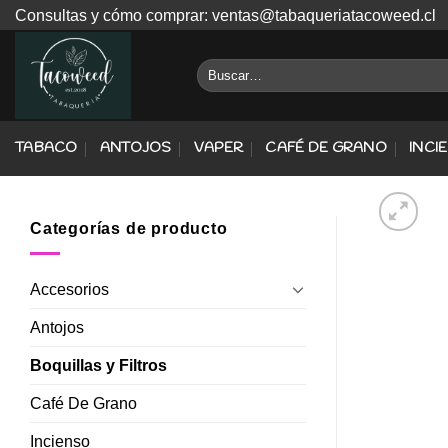
Skip
Consultas y cómo comprar: ventas@tabaqueriatacoweed.cl
to
content
Buscar
por:
TABACO
ANTOJOS
VAPER
CAFÉ DE GRANO
INCI
Categorías de producto
Accesorios
Antojos
Boquillas y Filtros
Café De Grano
Incienso