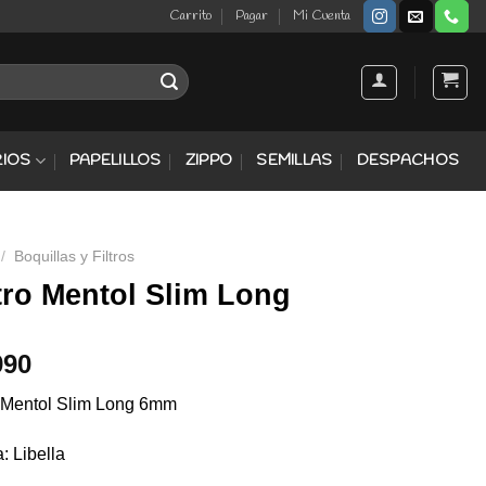
Carrito
Pagar
Mi Cuenta
IOS
PAPELILLOS
ZIPPO
SEMILLAS
DESPACHOS
/
Boquillas y Filtros
tro Mentol Slim Long
990
o Mentol Slim Long 6mm
: Libella