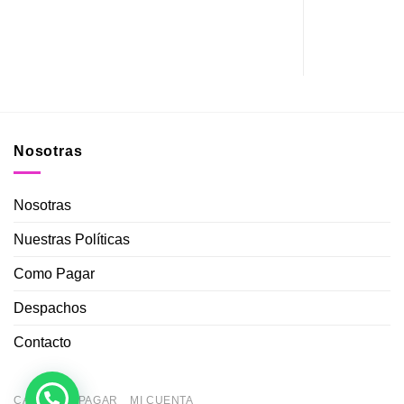
800
$
1.500
Nosotras
Nosotras
Nuestras Políticas
Como Pagar
Despachos
Contacto
CARRITO
PAGAR
MI CUENTA