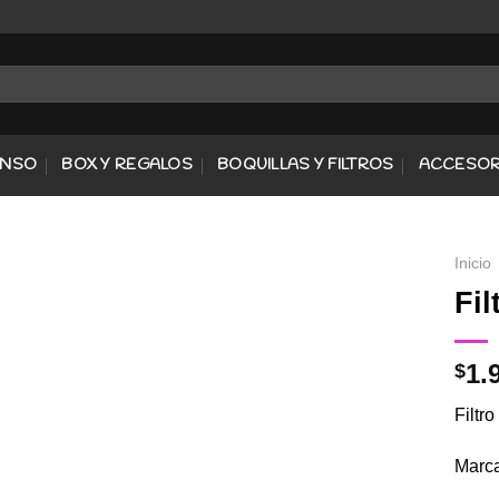
ENSO
BOX Y REGALOS
BOQUILLAS Y FILTROS
ACCESOR
Inicio
Fil
Agregar
1.
$
a
Favoritos
Filtr
Marca