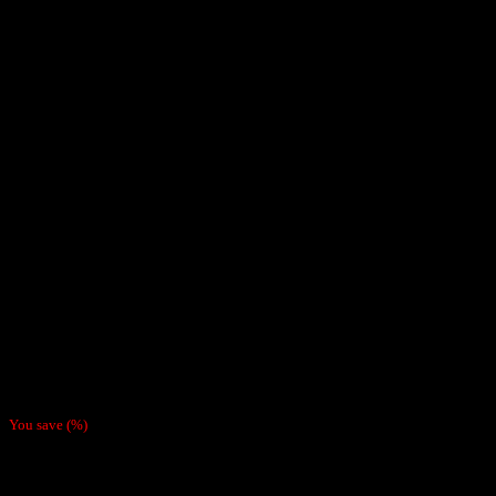
Inicio
/
Papelillos
Conos de relleno Smoking
Brown 1 1/4 X6
$
1.990
You save
(
%)
Conos de relleno Smoking