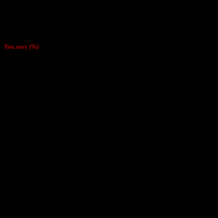
Papelillos
Pack 4 Papeles Mantra Blueberry
$
3.800
You save
(
%)