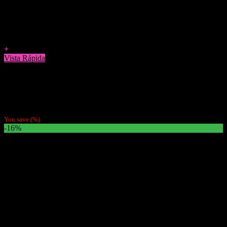
Agregar a Favoritos
+
Vista Rápida
Papelillos
Papel Ocb Negro de 1
$
700
You save
(
%)
-16%