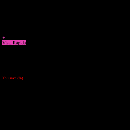
Agregar a Favoritos
+
Vista Rápida
Papelillos
Papel Ocb Xpert 1 1/4
$
990
You save
(
%)